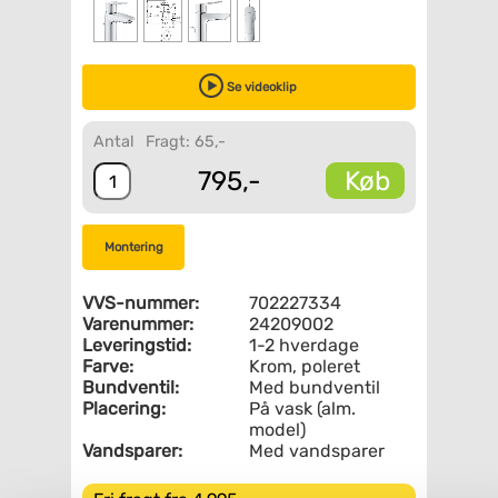
Se videoklip
Antal
Fragt: 65,-
Køb
795,-
Montering
VVS-nummer:
702227334
Varenummer:
24209002
Leveringstid:
1-2 hverdage
Farve:
Krom, poleret
Bundventil:
Med bundventil
Placering:
På vask (alm.
model)
Vandsparer:
Med vandsparer