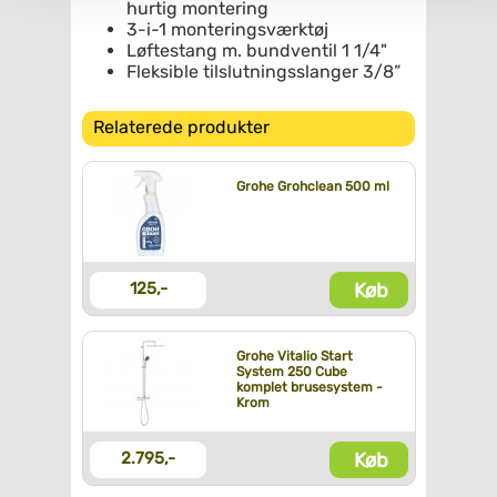
hurtig montering
3-i-1 monteringsværktøj
Løftestang m. bundventil 1 1/4"
Fleksible tilslutningsslanger 3/8”
Relaterede produkter
Grohe Grohclean 500 ml
Køb
125,-
Grohe Vitalio Start
System 250 Cube
komplet brusesystem -
Krom
Køb
2.795,-