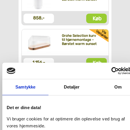
Køb
858,-
Grohe Selection kurv
til hjørnemontage -
Børstet warm sunset
Køb
1.156,-
Grohe Selection
badekarsgreb - Børstet
Samtykke
Detaljer
Om
warm sunset
Køb
1.065,-
Det er dine data!
Vi bruger cookies for at optimere din oplevelse ved brug af
Grohe Selection krog -
vores hjemmeside.
Børstet warm sunset