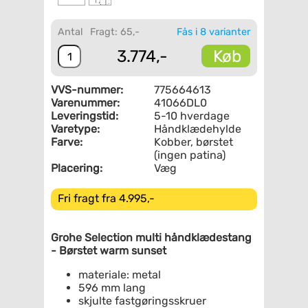
Antal
Fragt: 65,-
Fås i 8 varianter
Køb
3.774,-
VVS-nummer:
775664613
Varenummer:
41066DL0
Leveringstid:
5-10 hverdage
Varetype:
Håndklædehylde
Farve:
Kobber, børstet
(ingen patina)
Placering:
Væg
Fri fragt fra 4.995,-
Grohe Selection multi håndklædestang
- Børstet warm sunset
materiale: metal
596 mm lang
skjulte fastgøringsskruer