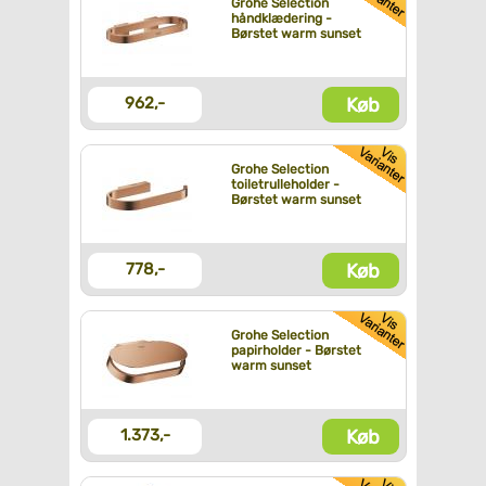
Grohe Selection
håndklædering -
Børstet warm sunset
Køb
962,-
Grohe Selection
toiletrulleholder -
Børstet warm sunset
Køb
778,-
Grohe Selection
papirholder - Børstet
warm sunset
Køb
1.373,-