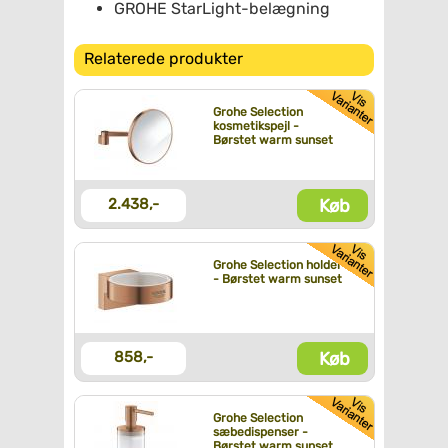
GROHE StarLight-belægning
Relaterede produkter
Grohe Selection
kosmetikspejl -
Børstet warm sunset
Køb
2.438,-
Grohe Selection holder
- Børstet warm sunset
Køb
858,-
Grohe Selection
sæbedispenser -
Børstet warm sunset