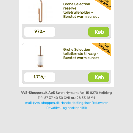
Grohe Selection
reserve
toiletrulleholder -
Børstet warm sunset
Køb
972,-
Grohe Selection
toiletbørste til væg -
Børstet warm sunset
Køb
1.716,-
VVS-Shoppen.dk ApS
Søren Nymarks Vej 15
8270 Højbjerg
Tlf.: 87 37 40 30
CVR nr.: 28 33 18 94
mail@vvs-shoppen.dk
Handelsbetingelser
Returvarer
Privatlivs- og cookiepolitik