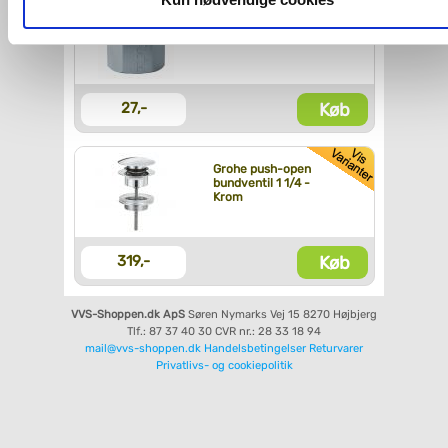
Messing spidsmuffe
1/2-3/8 - Forkromet
Du kan se mere om, hvordan vi behandler dine
personoplysninger, ved at klikke
her
.
Køb
27,-
Grohe push-open
bundventil 1 1/4 -
Krom
Køb
319,-
VVS-Shoppen.dk ApS
Søren Nymarks Vej 15
8270 Højbjerg
Tlf.: 87 37 40 30
CVR nr.: 28 33 18 94
mail@vvs-shoppen.dk
Handelsbetingelser
Returvarer
Privatlivs- og cookiepolitik