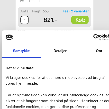
Antal
Fragt: 65,-
Fås i 2 varianter
Køb
821,-
VVS-nummer:
701502704
Varenummer:
23586000
Leveringstid:
5-10 hverdage
Farve:
Krom, poleret
Bundventil:
Uden bundventil
Samtykke
Detaljer
Om
Placering:
På vask (alm.
model)
Vandsparer:
Med vandsparer
Det er dine data!
Fri fragt fra 4.995,-
Vi bruger cookies for at optimere din oplevelse ved brug af
vores hjemmeside.
Grohe QuickFix Get small
håndvaskarmatur u/bundventil
For at hjemmesiden kan virke, er der nødvendige cookies, 
Specifikationer
:
sikrer at alt fungerer som det skal på siden. Herudover er de
funktionelle cookies, som gør, at dine præferencer og
Ethulsmontage