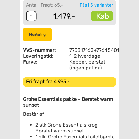
Antal
Fragt: 65,-
Fås i 5 varianter
Køb
1.479,-
Montering
VVS-nummer:
775317163+776454013
Leveringstid:
1-2 hverdage
Farve:
Kobber, børstet
(ingen patina)
Fri fragt fra 4.995,-
Grohe Essentials pakke - Børstet warm
sunset
Består af
2 stk Grohe Essentials krog -
Børstet warm sunset
1 stk Grohe Essentials toiletbørste