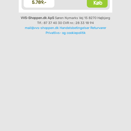
Køb
5.789,-
VVS-Shoppen.dk ApS
Søren Nymarks Vej 15
8270 Højbjerg
Tlf.: 87 37 40 30
CVR nr.: 28 33 18 94
mail@vvs-shoppen.dk
Handelsbetingelser
Returvarer
Privatlivs- og cookiepolitik