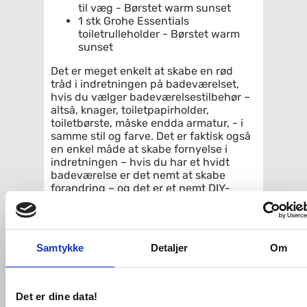
til væg - Børstet warm sunset
1 stk Grohe Essentials
toiletrulleholder - Børstet warm
sunset
Det er meget enkelt at skabe en rød
tråd i indretningen på badeværelset,
hvis du vælger badeværelsestilbehør –
altså, knager, toiletpapirholder,
toiletbørste, måske endda armatur, - i
samme stil og farve. Det er faktisk også
en enkel måde at skabe fornyelse i
indretningen – hvis du har et hvidt
badeværelse er det nemt at skabe
forandring – og det er et nemt DIY-
projekt – ved at skifte disse smådele ud.
Grohe er altid skarpe på tidens trends –
og det gælder sandelig også tilbehør til
badeværelset. Grohe Essentials byder
Samtykke
Detaljer
Om
på en bred serie af
badeværelsestilbehør i et væld af
farver, i samme stil og gode kvalitet
Det er dine data!
man kender fra Grohe. Selvom er med