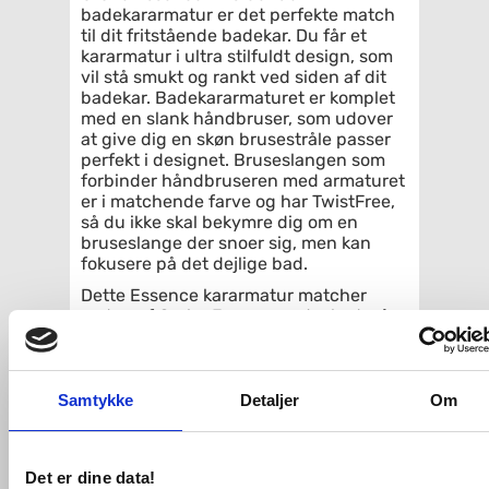
badekararmatur er det perfekte match
til dit fritstående badekar. Du får et
kararmatur i ultra stilfuldt design, som
vil stå smukt og rankt ved siden af dit
badekar. Badekararmaturet er komplet
med en slank håndbruser, som udover
at give dig en skøn brusestråle passer
perfekt i designet. Bruseslangen som
forbinder håndbruseren med armaturet
er i matchende farve og har TwistFree,
så du ikke skal bekymre dig om en
bruseslange der snoer sig, men kan
fokusere på det dejlige bad.
Dette Essence kararmatur matcher
resten af Grohe Essence-udvalget, så
du kan indrette badeværelset i samme
stil og farve.
Specifikationer:
Samtykke
Detaljer
Om
indbygningsdele købes separat
GROHE SilkMove 35mm keramisk
patron
Det er dine data!