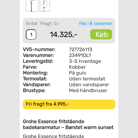
Antal
Fragt: 0,-
Fås i 8 varianter
Køb
14.325,-
VVS-nummer:
727726113
Varenummer:
23491DL1
Leveringstid:
3-5 hverdage
Farve:
Kobber
Montering:
På gulv
Termostat:
Uden termostat
Vandsparer:
Uden vandsparer
Brustype:
Med håndbruser
Fri fragt fra 4.995,-
Grohe Essence fritstående
badekararmatur – Børstet warm sunset
Grohe Essence fritstående