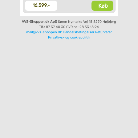
Køb
16.599,-
VVS-Shoppen.dk ApS
Søren Nymarks Vej 15
8270 Højbjerg
Tlf.: 87 37 40 30
CVR nr.: 28 33 18 94
mail@vvs-shoppen.dk
Handelsbetingelser
Returvarer
Privatlivs- og cookiepolitik