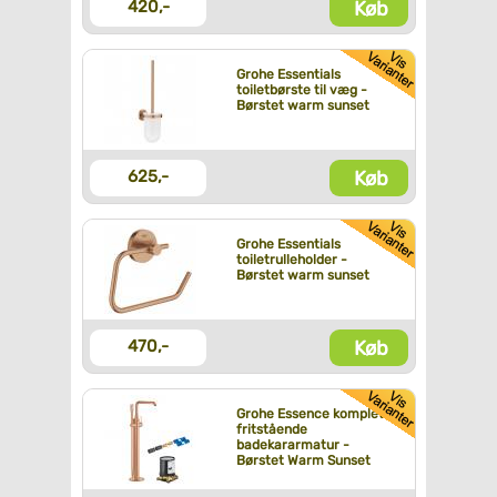
Køb
420,-
Grohe Essentials
toiletbørste til væg -
Børstet warm sunset
Køb
625,-
Grohe Essentials
toiletrulleholder -
Børstet warm sunset
Køb
470,-
Grohe Essence komplet
fritstående
badekararmatur -
Børstet Warm Sunset