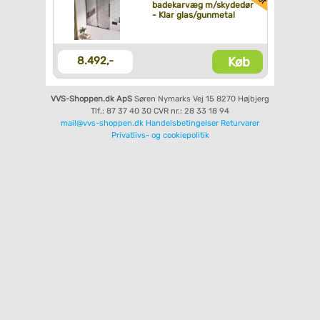
badekarvæg m/skydedør
- Klar glas/gunmetal
Køb
8.492,-
VVS-Shoppen.dk ApS
Søren Nymarks Vej 15
8270 Højbjerg
Tlf.: 87 37 40 30
CVR nr.: 28 33 18 94
mail@vvs-shoppen.dk
Handelsbetingelser
Returvarer
Privatlivs- og cookiepolitik