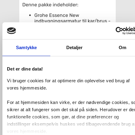
Denne pakke indeholder:
Grohe Essence New
indbygningsarmatur til kar/brus -
VVsnr. 727524309
Grohe Essence karudløbstud
Grohe SmartActive m/3 spray &
Water Saving
Samtykke
Detaljer
Om
Bruseslange 1250 mm
Relexa bruseholder kombineret
med tilslutning
Rapio SmartBox universal
Det er dine data!
indbygningsboks -
VVSnr. 722329004, samt
Vi bruger cookies for at optimere din oplevelse ved brug af
lovpligtige lækagesikringer
vores hjemmeside.
Yderst elegant indbygget kararmatur
fra Grohe i børstet hard graphite. Med
For at hjemmesiden kan virke, er der nødvendige cookies, 
slanke og rene linjer er stilen tidløs og
sikrer at alt fungerer som det skal på siden. Herudover er de
kan matche enhver indretning. Her er
funktionelle cookies, som gør, at dine præferencer og
virkelig skåret ind til benet i det visuelle
udtryk og resultatet er et utroligt
indstillinger eksempelvis huskes ved tilbagevendende brug a
stilfuldt udtryk.
vores hjemmeside.