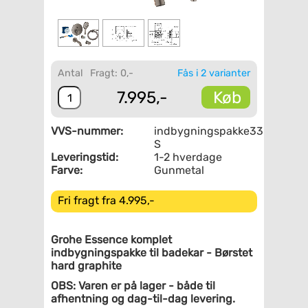
Antal
Fragt: 0,-
Fås i 2 varianter
Køb
7.995,-
VVS-nummer:
indbygningspakke33-
S
Leveringstid:
1-2 hverdage
Farve:
Gunmetal
Fri fragt fra 4.995,-
Grohe Essence komplet
indbygningspakke til badekar - Børstet
hard graphite
OBS: Varen er på lager - både til
afhentning og dag-til-dag levering.