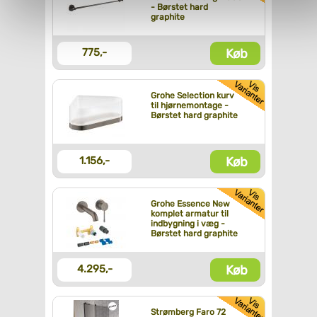
- Børstet hard
personoplysninger, ved at klikke
her
.
graphite
Køb
775,-
Grohe Selection kurv
til hjørnemontage -
Børstet hard graphite
Køb
1.156,-
Grohe Essence New
komplet armatur til
indbygning i væg -
Børstet hard graphite
Køb
4.295,-
Strømberg Faro 72