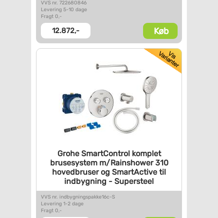
VVS nr. 722680846
Levering 5-10 dage
Fragt 0,-
Køb
12.872,-
Grohe SmartControl komplet
brusesystem m/Rainshower 310
hovedbruser og SmartActive til
indbygning - Supersteel
VVS nr. indbygningspakke16c-S
Levering 1-2 dage
Fragt 0,-