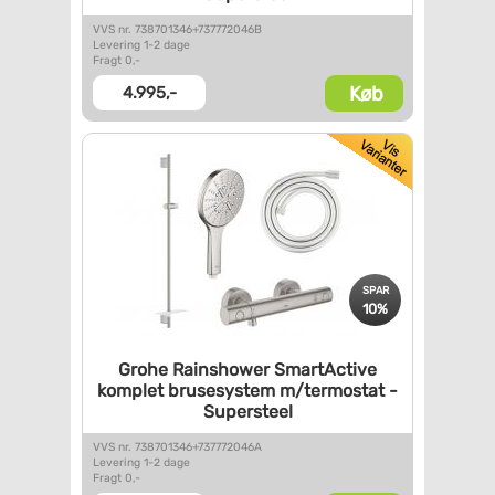
VVS nr. 738701346+737772046B
Levering 1-2 dage
Fragt 0,-
Køb
4.995,-
SPAR
10%
Grohe Rainshower SmartActive
komplet brusesystem
m/termostat -
Supersteel
VVS nr. 738701346+737772046A
Levering 1-2 dage
Fragt 0,-