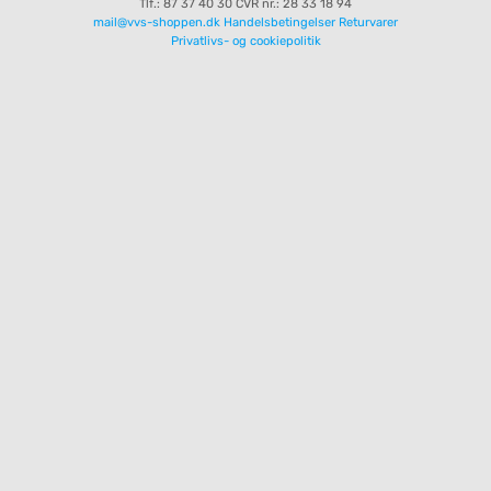
Tlf.: 87 37 40 30
CVR nr.: 28 33 18 94
mail@vvs-shoppen.dk
Handelsbetingelser
Returvarer
Privatlivs- og cookiepolitik