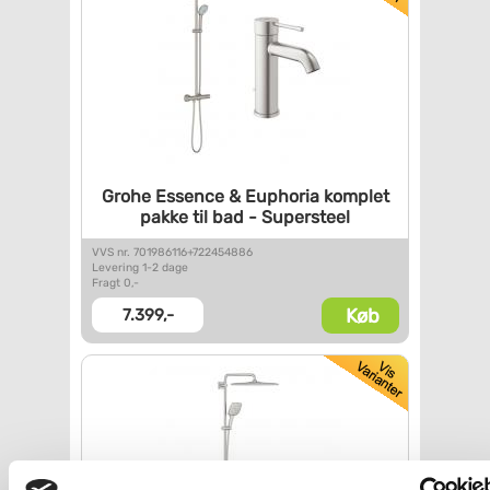
Grohe Essence & Euphoria
komplet
pakke til bad -
Supersteel
VVS nr. 701986116+722454886
Levering 1-2 dage
Fragt 0,-
Køb
7.399,-