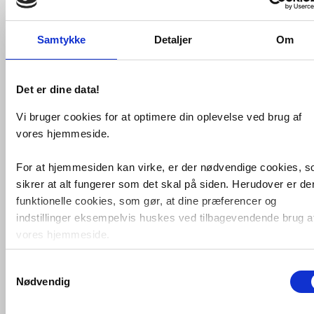
Samtykke
Detaljer
Om
Grohe Rainshower SmartActive
310
Cube brusesystem -
Supersteel
Det er dine data!
VVS nr. 722286646
Levering 5-10 dage
Vi bruger cookies for at optimere din oplevelse ved brug af
Fragt 0,-
vores hjemmeside.
Køb
9.460,-
For at hjemmesiden kan virke, er der nødvendige cookies, 
sikrer at alt fungerer som det skal på siden. Herudover er de
funktionelle cookies, som gør, at dine præferencer og
indstillinger eksempelvis huskes ved tilbagevendende brug a
vores hjemmeside.
Samtykkevalg
Foruden nødvendige og funktionelle cookies er der statistisk
Nødvendig
cookies. Disse bruger vi bl.a. til at måle trafik, omsætning,
konverteringsfrekevenser og lignende. Endelig er der