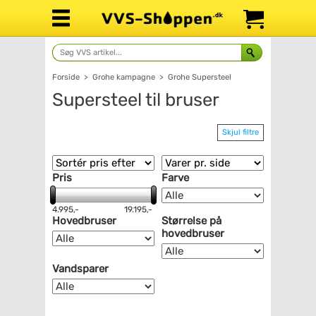
Forside
>
Grohe kampagne
>
Grohe Supersteel
Supersteel til bruser
Skjul filtre
Pris
Farve
4.995,-
19.195,-
Hovedbruser
Størrelse på
hovedbruser
Vandsparer