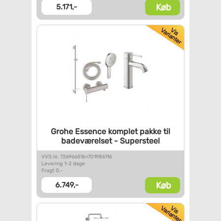
Køb
5.171,-
Grohe Essence komplet pakke
til
badeværelset - Supersteel
VVS nr. 726966516+701986116
Levering 1-2 dage
Fragt 0,-
Køb
6.749,-