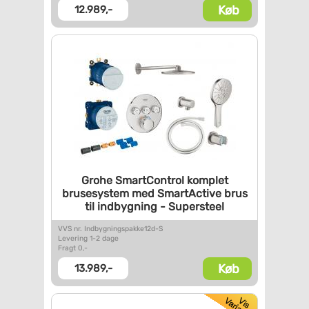
Køb
12.989,-
Grohe SmartControl komplet
brusesystem med SmartActive
brus
til indbygning -
Supersteel
VVS nr. Indbygningspakke12d-S
Levering 1-2 dage
Fragt 0,-
Køb
13.989,-