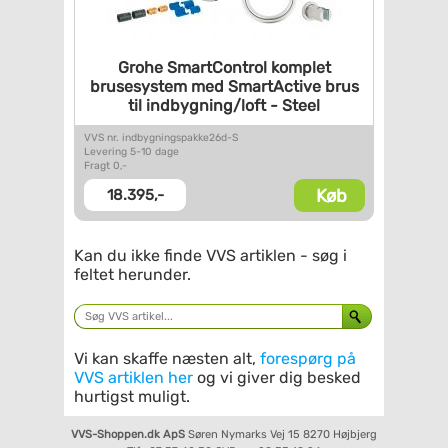
Grohe SmartControl komplet
brusesystem med SmartActive
brus
til indbygning/loft -
Steel
VVS nr. indbygningspakke26d-S
Levering 5-10 dage
Fragt 0,-
Køb
18.395,-
Kan du ikke finde VVS artiklen - søg i
feltet herunder.
Vi kan skaffe næsten alt,
forespørg på
VVS artiklen her
og vi giver dig besked
hurtigst muligt.
VVS-Shoppen.dk ApS
Søren Nymarks Vej 15
8270 Højbjerg