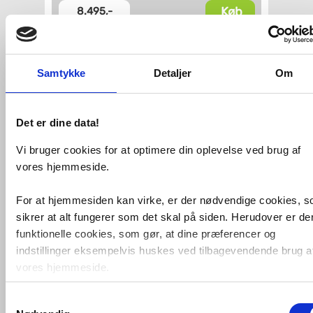
Køb
8.495,-
Samtykke
Detaljer
Om
Det er dine data!
Vi bruger cookies for at optimere din oplevelse ved brug af
vores hjemmeside.
Grohe komplet indbygningspakke
til
badekar m/SmartActive og
termostat - Supersteel
For at hjemmesiden kan virke, er der nødvendige cookies, 
sikrer at alt fungerer som det skal på siden. Herudover er de
VVS nr. Indbygningspakke24-S
Levering 1-2 dage
funktionelle cookies, som gør, at dine præferencer og
Fragt 0,-
indstillinger eksempelvis huskes ved tilbagevendende brug a
Køb
10.366,-
vores hjemmeside.
Samtykkevalg
Foruden nødvendige og funktionelle cookies er der statistisk