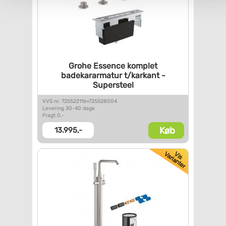
Grohe Essence komplet
badekararmatur t/karkant -
Supersteel
VVS nr. 725522116+725528004
Levering 30-40 dage
Fragt 0,-
Køb
13.995,-