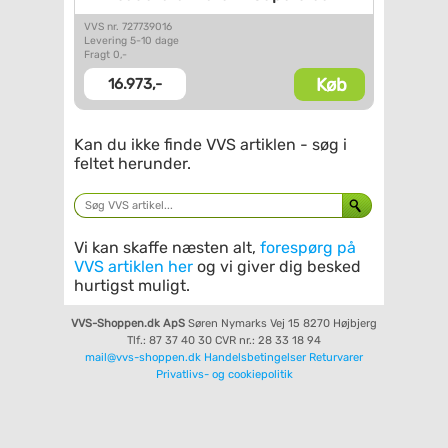
VVS nr. 727739016
Levering 5-10 dage
Fragt 0,-
Køb
16.973,-
Kan du ikke finde VVS artiklen - søg i
feltet herunder.
Vi kan skaffe næsten alt,
forespørg på
VVS artiklen her
og vi giver dig besked
hurtigst muligt.
VVS-Shoppen.dk ApS
Søren Nymarks Vej 15
8270 Højbjerg
Tlf.: 87 37 40 30
CVR nr.: 28 33 18 94
mail@vvs-shoppen.dk
Handelsbetingelser
Returvarer
Privatlivs- og cookiepolitik