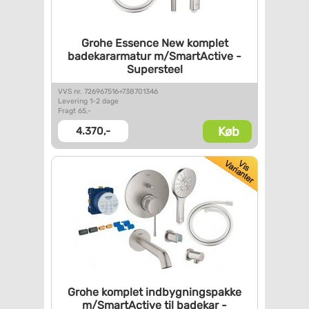
Grohe Essence New komplet
badekararmatur m/SmartActive -
Supersteel
VVS nr. 726967516+738701346
Levering 1-2 dage
Fragt 65,-
Køb
4.370,-
Grohe komplet indbygningspakke
m/SmartActive til badekar -