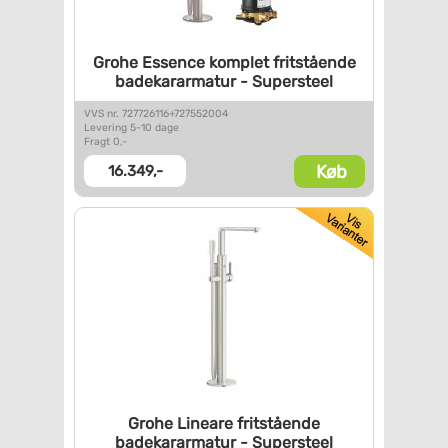
Grohe Essence komplet
fritstående
badekararmatur -
Supersteel
VVS nr. 727726116+727552004
Levering 5-10 dage
Fragt 0,-
Køb
16.349,-
Grohe Lineare fritstående
badekararmatur - Supersteel