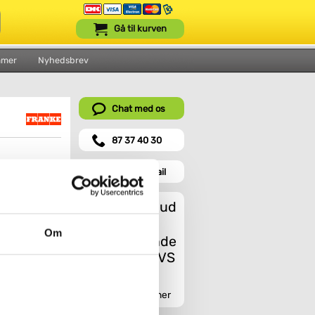
Gå til kurven
mmer
Nyhedsbrev
Chat med os
87 37 40 30
Send en mail
Et godt tilbud
Om
til outletpris
Indhent tilbud her