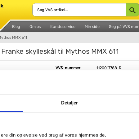
Blog
Om os
Kundeservice
Min side
Søg på VVS nu
l Mythos MMX 611
 Franke skylleskål til Mythos MMX 611
VVS-nummer:
1120017788-R
Leveringstid:
1-2 hverdage
Fri fragt fra 4.995,-
Detaljer
Outletvare til nedsat pris - Kun 2 stk. tilbage 
Skylleskål til Mythos i rustfri stål
imere din oplevelse ved brug af vores hjemmeside.