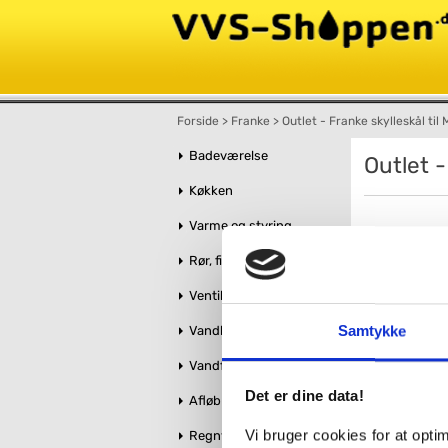
Forside
>
Franke
>
Outlet - Franke skylleskål ti
Badeværelse
Outlet -
Køkken
Varme og styring
Rør, fittings og tilbehør
Ventiler og stophaner
Samtykke
Vandbehandling
Vandforsyning
Det er dine data!
Afløb og kloak
Vi bruger cookies for at opt
Regnvandshåndtering