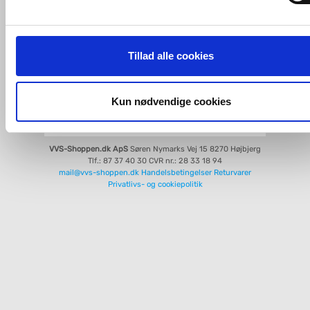
tredjeparts cookies, som vores hjemmeside benytter.
Relaterede produkter
Hvis du accepterer alle cookies, så giver du samtykke til de
Duravit DuraStyle
ovenfor nævnte formål med de pågældende cookies. Du har
Tillad alle cookies
cisterne - 3/6 liter
imidlertid også mulighed for at vælge bestemte cookie-typer t
og fra nedenfor. Til enhver tid er det ligeledes muligt, at ændr
dit samtykke, hvis du måtte ønske det.
Kun nødvendige cookies
Køb
1.940,-
Du kan se mere om, hvordan vi behandler dine
personoplysninger, ved at klikke
her
.
VVS-Shoppen.dk ApS
Søren Nymarks Vej 15
8270 Højbjerg
Tlf.: 87 37 40 30
CVR nr.: 28 33 18 94
mail@vvs-shoppen.dk
Handelsbetingelser
Returvarer
Privatlivs- og cookiepolitik