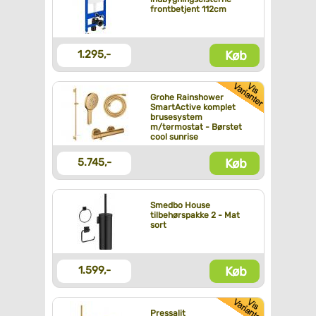
frontbetjent 112cm
Køb
1.295,-
Grohe Rainshower
SmartActive komplet
brusesystem
m/termostat - Børstet
cool sunrise
Køb
5.745,-
Smedbo House
tilbehørspakke 2 - Mat
sort
Køb
1.599,-
Pressalit