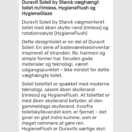
Duravit Soleil by Starck væghængt
toilet m/rimless, HygieneFlush og
HygieneGlaze
Duravit Soleil by Starck vægmonteret
toilet med åben skylle-rand (rimless) og
rotationsskyld (HygieneFlush)
Dette designtoilet er en del af Duravit
Soleil: En serie af badeværelsesinventar
inspireret af stranden. Ro, harmoni og
simple former har, foruden gode
materialer og teknologi, været
udgangspunktet – ikke mindst for dette
væghængte toilet.
Soleil toilettet er spækket med moderne
teknologi, såsom åben skyllerand
(rimless) og HygieneFlush. At toilettet er
med åben skyllerand betyder, at den
gammeldags skyllerand, hvorfra
toiletskyllevandet kom, er fjernet – det
giver en glat indre kumme, som er
meget nemmere at gøre ren.
HygieneFlush er Duravits særlige skyl: