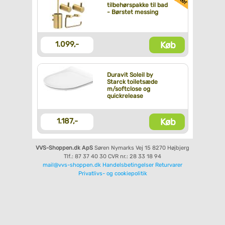
tilbehørspakke til bad
- Børstet messing
Køb
1.099,-
Duravit Soleil by
Starck toiletsæde
m/softclose og
quickrelease
Køb
1.187,-
VVS-Shoppen.dk ApS
Søren Nymarks Vej 15
8270 Højbjerg
Tlf.: 87 37 40 30
CVR nr.: 28 33 18 94
mail@vvs-shoppen.dk
Handelsbetingelser
Returvarer
Privatlivs- og cookiepolitik