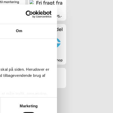
 til montering
Fri fragt fra 4.995,-
 - 150 x 75 cm
Sikker handel
Om
n indrette dig
er ser D-Neo
ligge i det.
g badtilbehør
Godkendt webshop
erflade, som
d sanitetsakryl
 skal på siden. Herudover er
e andre
tydning for
ed tilbagevendende brug af
udskifte de
. Så skal du
l at måle trafik, omsætning,
til en ny
målrette vores markedsføring
Marketing