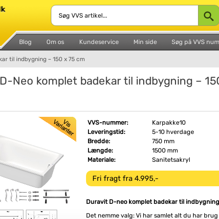
Blog
Om os
Kundeservice
Min side
Søg på VVS nu
r til indbygning – 150 x 75 cm
 D-Neo komplet badekar til indbygning – 15
VVS-nummer:
Karpakke10
Leveringstid:
5-10 hverdage
Bredde:
750 mm
Længde:
1500 mm
Materiale:
Sanitetsakryl
Fri fragt fra 4.995,-
Duravit D-neo komplet badekar til indbygning
Det nemme valg: Vi har samlet alt du har brug f