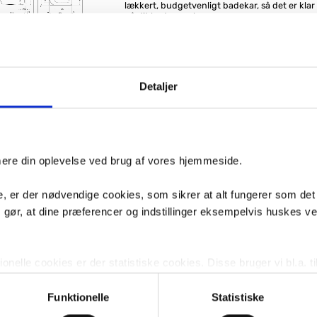
lækkert, budgetvenligt badekar, så det er klar
på dit badeværelse.
Denne pakke indeholder:
99,-
Fås i 5 varianter
1 x Duravit D-Neo badekar t/indbygning
.119,-
Køb
- VVSnr. 667928200
1 x Duravit Befæstigelse til badekar
Detaljer
1 x Duravit bensæt
1 x Duravit Af- og overløbssæt
Duravit D-Neo badekarret er stilrent, så du ka
lige som du har lyst til det. Med de bløde form
badekarret lige så lækkert ud, som det føles at 
Sammensæt det med et flot badekararmatur o
der matcher.
imere din oplevelse ved brug af vores hjemmeside.
Materialet er sanitetsakryl, som har en glat ov
holder sig klar i farven altid. En stor fordel ve
, er der nødvendige cookies, som sikrer at alt fungerer som det
er at overfladen ikke føles kold, som ved nogl
overflader, men derimod varm. Det har stor be
m gør, at dine præferencer og indstillinger eksempelvis huskes v
oplevelsen af at lægge sig i sit karbad.
Du kan tilvælge kappesæt i hvid, som du kan 
medfølgende krom med, for et neutralt udtryk
nelle cookies er der statistiske cookies. Disse bruger vi bl.a. ti
heller ikke bekymre dig om at skifte armaturet 
farve.
lignende. Endelig er der marketingcookies, som vi bruger til at 
Der er 5 års garanti på badekar fra Duravit.
d, som giver mening for den enkelte af vores kunder.
Funktionelle
Statistiske