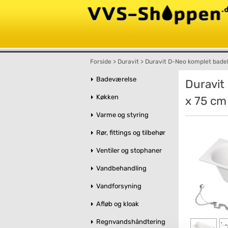
Forside
>
Duravit
>
Duravit D-Neo komplet badeka
Badeværelse
Duravit
Køkken
x 75 cm
Varme og styring
Rør, fittings og tilbehør
Ventiler og stophaner
Vandbehandling
Vandforsyning
Afløb og kloak
Regnvandshåndtering