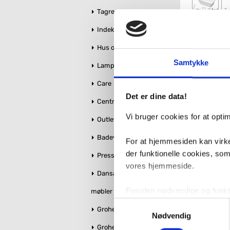
Tagrender
Indeklima
Antal
Fragt: 
4
Hus og Have
Samtykke
Lamper
Care
Det er dine data!
Centralstøvsuger
Vi bruger cookies for at opt
Outlet
Badeværelse makeover
For at hjemmesiden kan virke
der funktionelle cookies, so
Pressalit toiletsæder
vores hjemmeside.
Dansani bruseglas &
Foruden nødvendige og funktio
møbler
konverteringsfrekevenser og 
Samtykkevalg
Grohe Essence
med henblik på annonceindhol
Nødvendig
Grohe QuickFix