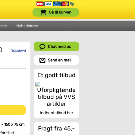
Gå til kurven
mmer
Nyhedsbrev
Chat med os
0
Send en mail
Et godt tilbud
Indhent tilbud her
 – 150 x 75 cm
Fragt fra 45,-
or til et