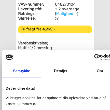
VVS-nummer:
048270104
Leveringstid:
1-2 hverdage
Retning:
(
Muligheder
)
Størrelse:
½”
Fri fragt fra 4.995,-
Varebeskrivelse;
Muffe 1/2 messing
Relaterede produkter
Samtykke
Detaljer
Om
Heglet hør (pakgarn) -
200 gram
Det er dine data!
Køb
67,-
Vi bruger cookies for at optimere din oplevelse ved brug af
vores hjemmeside.
Pakgarn på spole 80