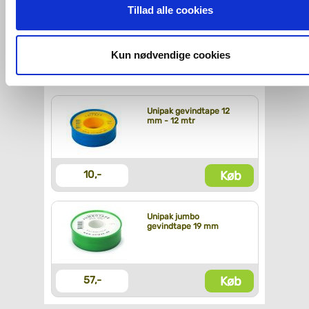
ovenfor nævnte formål med de pågældende cookies. Du har
Unipak Paksalve 360
Tillad alle cookies
gram
imidlertid også mulighed for at vælge bestemte cookie-typer t
og fra nedenfor. Til enhver tid er det ligeledes muligt, at ændr
dit samtykke, hvis du måtte ønske det.
Kun nødvendige cookies
Køb
53,-
Du kan se mere om, hvordan vi behandler dine
personoplysninger, ved at klikke
her
.
Unipak gevindtape 12
mm - 12 mtr
Køb
10,-
Unipak jumbo
gevindtape 19 mm
Køb
57,-