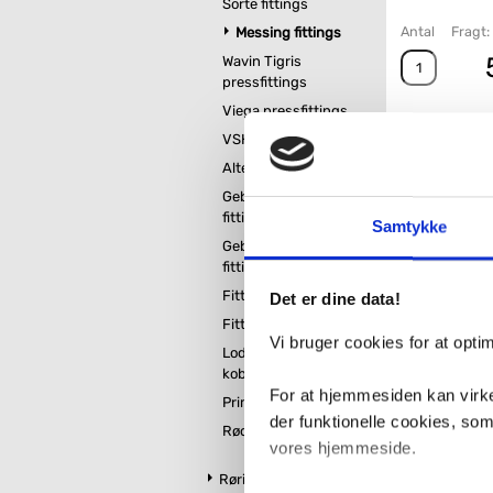
Sorte fittings
Antal
Fragt:
Messing fittings
Wavin Tigris
pressfittings
Viega pressfittings
VSH pressfittings
Altech pressfittings
Geberit Mepla
fittings
Samtykke
Geberit Mapress
fittings
Fittings til PEM rør
Det er dine data!
Fittings til alupex rør
Vi bruger cookies for at opt
Lodde fittings til
kobberrør
For at hjemmesiden kan virke
Primofit fittings
der funktionelle cookies, so
Rødgods
vores hjemmeside.
Rørisolering