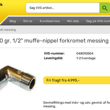
Blog
Om os
Kundeservice
Min side
Søg på VVS nu
omet messing
90 gr. 1/2" muffe-nippel forkromet messing
VVS-nummer:
048092504
Leveringstid:
1-2 hverdage
Fri fragt fra 4.995,-
Gevindfittings med indv- og udv. gevind, af f
messing.