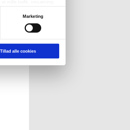
l at måle trafik, omsætning,
målrette vores markedsføring
Marketing
' nedenfor kan du se hvilke
 pågældende cookies. Du har
Tillad alle cookies
r det ligeledes muligt, at