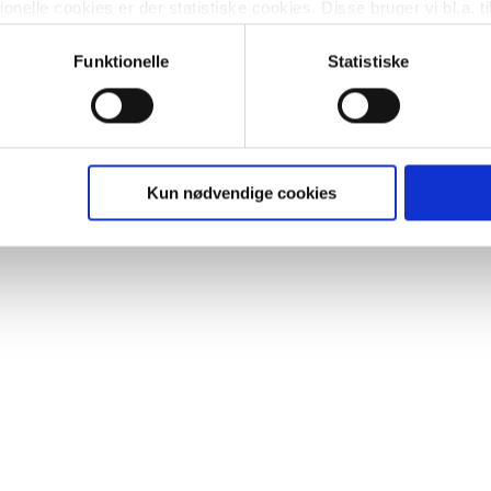
nelle cookies er der statistiske cookies. Disse bruger vi bl.a. ti
lignende. Endelig er der marketingcookies, som vi bruger til at 
d, som giver mening for den enkelte af vores kunder.
Funktionelle
Statistiske
gne cookies og tredjeparts cookies. Ved at klikke 'Vis detaljer
res hjemmeside benytter.
ies, så giver du samtykke til de ovenfor nævnte formål med de
Kun nødvendige cookies
t vælge bestemte cookie-typer til og fra nedenfor. Til enhver tid e
u måtte ønske det.
vi behandler dine personoplysninger, ved at klikke
her
.