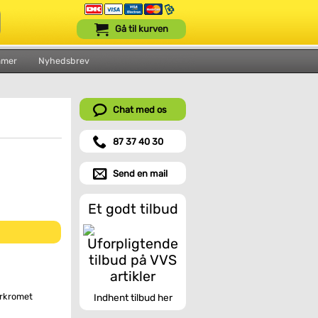
Gå til kurven
mmer
Nyhedsbrev
Chat med os
87 37 40 30
Send en mail
Et godt tilbud
orkromet
Indhent tilbud her