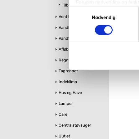
Foruden nødvendige og funktio
Tilbehør
konverteringsfrekevenser og 
Samtykkevalg
Ventiler og stophaner
med henblik på annonceindhol
Nødvendig
Vandbehandling
VVS-Shoppen.dk bruger både e
Vandforsyning
tredjeparts cookies, som vo
Afløb og kloak
Hvis du accepterer alle cook
Regnvandshåndtering
imidlertid også mulighed for a
ændre i dit samtykke, hvis d
Tagrender
Indeklima
Du kan se mere om, hvordan 
Hus og Have
Lamper
Care
Centralstøvsuger
Outlet