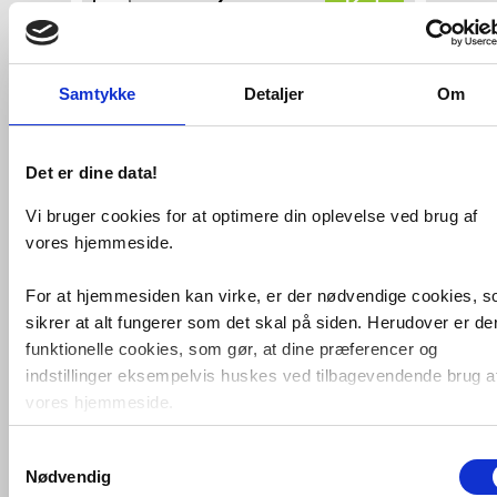
Køb
6,-
VVS-nummer:
044094015
Leveringstid:
1-2 hverdage
Samtykke
Detaljer
Om
Varetype:
Andet
Størrelse i mm:
15 mm
Rørtype:
pexrør
Det er dine data!
Fri fragt fra 4.995,-
Vi bruger cookies for at optimere din oplevelse ved brug af
vores hjemmeside.
Conex støttebøsning 15 mm - t/pex
For at hjemmesiden kan virke, er der nødvendige cookies, 
Relaterede produkter
sikrer at alt fungerer som det skal på siden. Herudover er de
funktionelle cookies, som gør, at dine præferencer og
Heglet hør (pakgarn) -
indstillinger eksempelvis huskes ved tilbagevendende brug a
200 gram
vores hjemmeside.
Samtykkevalg
Foruden nødvendige og funktionelle cookies er der statistisk
Køb
67,-
Nødvendig
cookies. Disse bruger vi bl.a. til at måle trafik, omsætning,