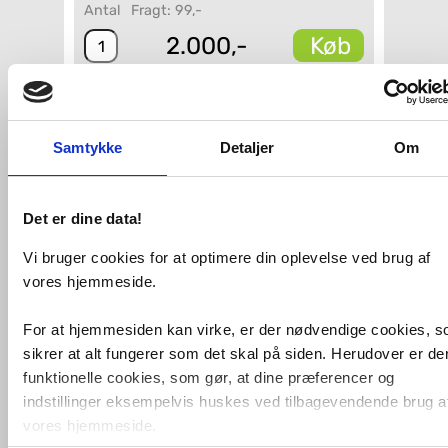
Antal
Fragt: 99,-
Køb
2.000,-
VVS-nummer:
535906001-R
Varenummer:
535906001
Leveringstid:
1-2 hverdage
Samtykke
Detaljer
Om
Farve:
Hvid
Overfladebehandling:
Ja
Dobbelt håndvask:
Nej
Hul til vandhane:
Med 1 hanehul
Det er dine data!
Overløb:
Med overløb
Form:
Firkantet
Vi bruger cookies for at optimere din oplevelse ved brug af
vores hjemmeside.
Fri fragt fra 4.995,-
For at hjemmesiden kan virke, er der nødvendige cookies, 
Outletvare til nedsat pris - Kun 1 stk.
sikrer at alt fungerer som det skal på siden. Herudover er de
tilbage til outletpris.
funktionelle cookies, som gør, at dine præferencer og
indstillinger eksempelvis huskes ved tilbagevendende brug a
Dansani Cappella 60 håndvask t/væg
vores hjemmeside.
eller møbel - 1 hanehul - Mat hvid