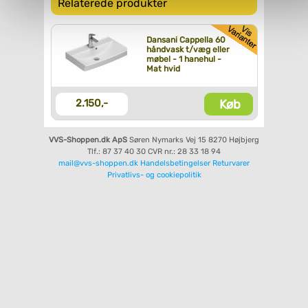
Relaterede produkter
personoplysninger, ved at klikke
her
.
Dansani Cappella 60
håndvask t/væg eller
møbel - 1 hanehul -
Mat hvid
Køb
2.150,-
VVS-Shoppen.dk ApS
Søren Nymarks Vej 15
8270 Højbjerg
Tlf.: 87 37 40 30
CVR nr.: 28 33 18 94
mail@vvs-shoppen.dk
Handelsbetingelser
Returvarer
Privatlivs- og cookiepolitik