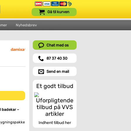
Gå til kurven
mmer
Nyhedsbrev
Chat med os
87 37 40 30
Send en mail
Et godt tilbud
l badekar –
bygningspakke
Indhent tilbud her