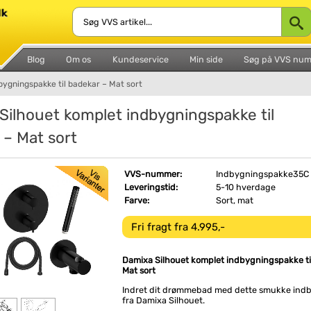
Blog
Om os
Kundeservice
Min side
Søg på VVS nu
bygningspakke til badekar – Mat sort
Silhouet komplet indbygningspakke til
 – Mat sort
VVS-nummer:
Indbygningspakke35C
Leveringstid:
5-10 hverdage
Farve:
Sort, mat
Fri fragt fra 4.995,-
Damixa Silhouet komplet indbygningspakke ti
Mat sort
Indret dit drømmebad med dette smukke ind
fra Damixa Silhouet.