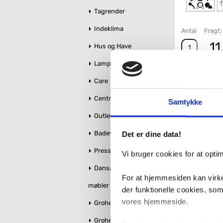
Tagrender
Indeklima
Antal
Fragt: 
11
Hus og Have
Lamper
Care
Centralstøvsuger
Samtykke
Outlet
Badeværelse makeover
Det er dine data!
Pressalit toiletsæder
Vi bruger cookies for at opt
Dansani bruseglas &
For at hjemmesiden kan virke
møbler
der funktionelle cookies, so
vores hjemmeside.
Grohe Essence
Grohe QuickFix