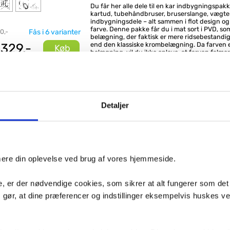
Du får her alle dele til en kar indbygningspa
kartud, tubehåndbruser, bruserslange, vægte
indbygningsdele – alt sammen i flot design 
farve. Denne pakke får du i mat sort i PVD, so
0,-
Fås i 6 varianter
belægning, der faktisk er mere ridsebestandig
.329,-
end den klassiske krombelægning. Da farven 
Køb
belægning, vil du ikke opleve, at farven falmer 
patinerer.
Belægningen sørger desuden for nem rengørin
også bløde dyser på både hånd- og hovedbrus
nemt kan fjerne eventuelle kalkaflejringer.
Vælger du dette indbygningssystem er du sik
Detaljer
stilren og pladsbesparende løsning, som vil br
mange år. Foruden det flotte udseende er der
moderne teknologi indbygget.
Indbygningspakken leveres med termostatisk
indbygningsboks, inkl. lækagesikring som er d
imere din oplevelse ved brug af vores hjemmeside.
Indeholder:
Armatur med termostat og omskifter
, er der nødvendige cookies, som sikrer at alt fungerer som det
indbygningsboks med lækagesikring
Silhouet håndbruser
m gør, at dine præferencer og indstillinger eksempelvis huskes v
Slange på 150 cm
Slangeudtag m/ bruseholder til væg
Tud på 18 cm
Specifikationer: