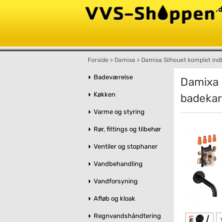
Forside
>
Damixa
>
Damixa Silhouet komplet ind
Badeværelse
Damixa 
Køkken
badekar
Varme og styring
Rør, fittings og tilbehør
Ventiler og stophaner
Vandbehandling
Vandforsyning
Afløb og kloak
Regnvandshåndtering