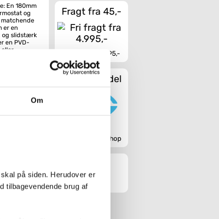
kke: En 180mm
Fragt fra 45,-
rmostat og
og matchende
m er en
 og slidstærk
er en PVD-
eller
Fri fragt fra 4.995,-
g – der er
Sikker handel
er, så du
ker på en
Om
inge glæde i
 masser af
Godkendt webshop
ansk lovkrav.
 skal på siden. Herudover er
ed tilbagevendende brug af