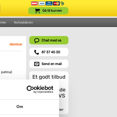
Gå til kurven
mmer
Nyhedsbrev
Chat med os
87 37 40 30
Send en mail
 patina)
Et godt tilbud
Om
Indhent tilbud her
sing