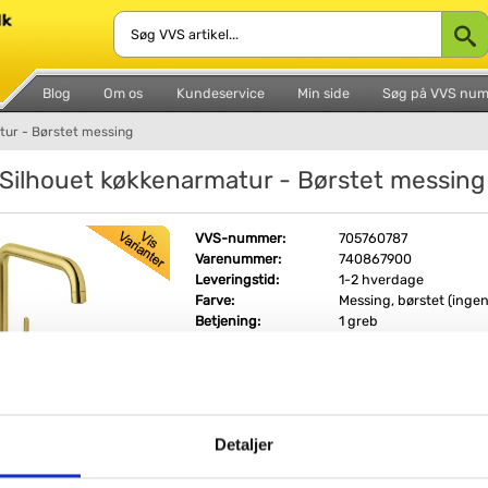
Blog
Om os
Kundeservice
Min side
Søg på VVS nu
tur - Børstet messing
Silhouet køkkenarmatur - Børstet messing
VVS-nummer:
705760787
Varenummer:
740867900
Leveringstid:
1-2 hverdage
Farve:
Messing, børstet (ingen
Betjening:
1 greb
Udtræksbruser:
Uden udtræksbruser
Vandspare:
Med vandsparer
Fri fragt fra 4.995,-
Detaljer
Damixa Silhouet køkkenarmatur - Børstet mes
Enkel og indbydende.