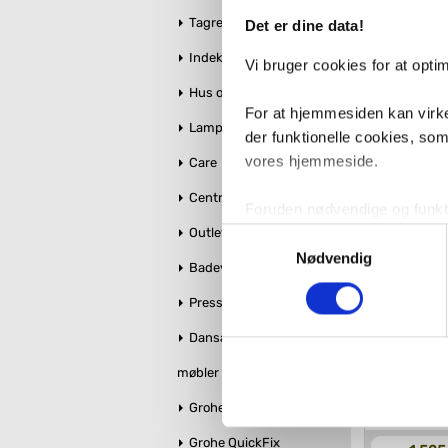
Tagrender
Det er dine data!
Antal
Fragt:
1
Indeklima
Vi bruger cookies for at opt
Hus og Have
For at hjemmesiden kan virke
Lamper
der funktionelle cookies, so
vores hjemmeside.
Care
Centralstøvsuger
Foruden nødvendige og funktio
konverteringsfrekevenser og 
Outlet
Samtykkevalg
med henblik på annonceindhol
Nødvendig
Badeværelse makeover
Pressalit toiletsæder
Relatered
VVS-Shoppen.dk bruger både e
tredjeparts cookies, som vo
Dansani bruseglas &
møbler
Hvis du accepterer alle cook
imidlertid også mulighed for a
Grohe Essence
ændre i dit samtykke, hvis d
Grohe QuickFix