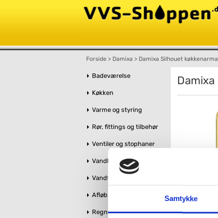
Forside
>
Damixa
>
Damixa Silhouet køkkenarma
Badeværelse
Damixa 
Køkken
Varme og styring
Rør, fittings og tilbehør
Ventiler og stophaner
Vandbehandling
Vandforsyning
Afløb og kloak
Samtykke
Regnvandshåndtering