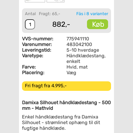
Antal
Fragt: 65,-
Fås i 8 varianter
Køb
882,-
VVS-nummer:
775941110
Varenummer:
483042100
Leveringstid:
5-10 hverdage
Varetype:
Håndklædestang,
enkelt
Farve:
Hvid, mat
Placering:
Væg
Fri fragt fra 4.995,-
Damixa
Silhouet
håndklædestang - 500
mm - Mathvid
Enkel håndklædestang fra Damixa
Silhouet - strømlinet ophæng til dit
fugtige håndklæde.