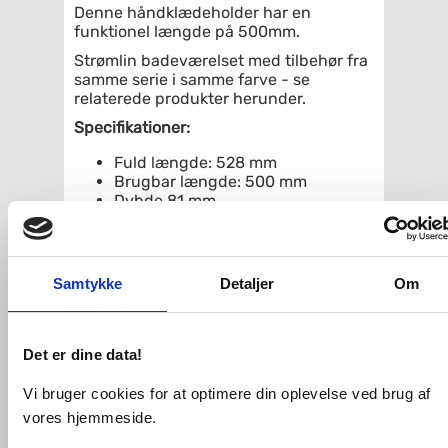
Denne håndklædeholder har en
funktionel længde på 500mm.
Strømlin badeværelset med tilbehør fra
samme serie i samme farve - se
relaterede produkter herunder.
Specifikationer:
Fuld længde: 528 mm
Brugbar længde: 500 mm
Dybde 81 mm
Farve: Mathvid
Skjult montage
Samtykke
Detaljer
Om
Relaterede produkter
Damixa Silhouet
Det er dine data!
håndklædekrog - 2 styk
- Mathvid
Vi bruger cookies for at optimere din oplevelse ved brug af
vores hjemmeside.
Køb
295,-