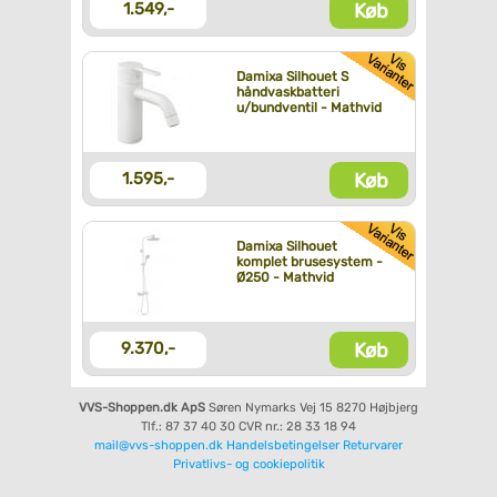
Køb
1.549,-
Damixa Silhouet S
håndvaskbatteri
u/bundventil - Mathvid
Køb
1.595,-
Damixa Silhouet
komplet brusesystem -
Ø250 - Mathvid
Køb
9.370,-
VVS-Shoppen.dk ApS
Søren Nymarks Vej 15
8270 Højbjerg
Tlf.: 87 37 40 30
CVR nr.: 28 33 18 94
mail@vvs-shoppen.dk
Handelsbetingelser
Returvarer
Privatlivs- og cookiepolitik