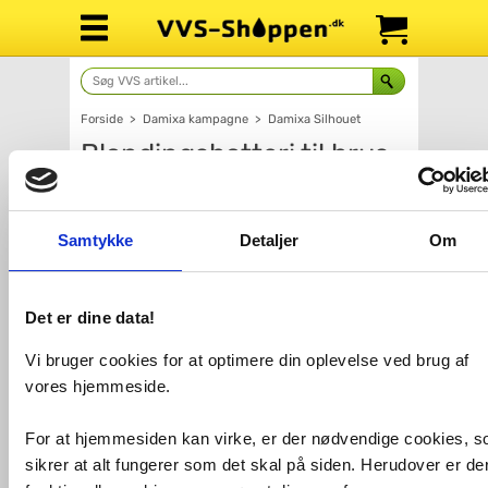
Forside
>
Damixa kampagne
>
Damixa Silhouet
Blandingsbatteri til brus
Skjul filtre
Samtykke
Detaljer
Om
Pris
Farve
Det er dine data!
1.617,-
1.840,-
Vi bruger cookies for at optimere din oplevelse ved brug af
vores hjemmeside.
For at hjemmesiden kan virke, er der nødvendige cookies, 
sikrer at alt fungerer som det skal på siden. Herudover er de