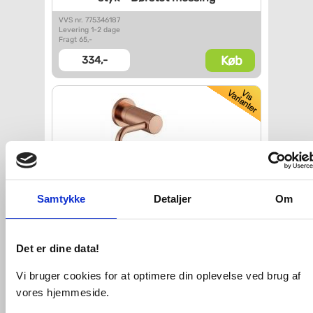
VVS nr. 775346187
Levering 1-2 dage
Fragt 65,-
Køb
334,-
Samtykke
Detaljer
Om
Damixa Silhouet
toiletpapirsholder -
Det er dine data!
Børstet
kobber
VVS nr. 776357197
Vi bruger cookies for at optimere din oplevelse ved brug af
Levering 1-2 dage
vores hjemmeside.
Fragt 65,-
Køb
530,-