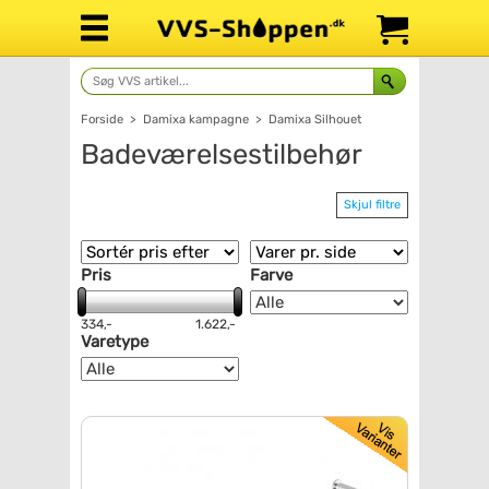
Forside
>
Damixa kampagne
>
Damixa Silhouet
Badeværelsestilbehør
Skjul filtre
Pris
Farve
334,-
1.622,-
Varetype