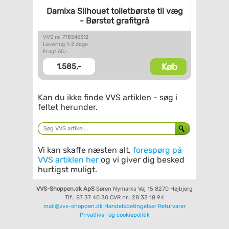
Damixa Silhouet toiletbørste
til væg
- Børstet grafitgrå
VVS nr. 778545312
Levering 1-2 dage
Fragt 65,-
Køb
1.585,-
Kan du ikke finde VVS artiklen - søg i
feltet herunder.
Vi kan skaffe næsten alt,
forespørg på
VVS artiklen her
og vi giver dig besked
hurtigst muligt.
VVS-Shoppen.dk ApS
Søren Nymarks Vej 15
8270 Højbjerg
Tlf.: 87 37 40 30
CVR nr.: 28 33 18 94
mail@vvs-shoppen.dk
Handelsbetingelser
Returvarer
Privatlivs- og cookiepolitik