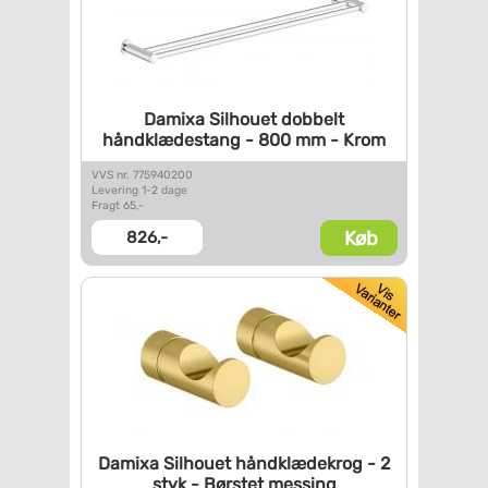
Damixa Silhouet dobbelt
håndklædestang - 800 mm - Krom
VVS nr. 775940200
Levering 1-2 dage
Fragt 65,-
Køb
826,-
Damixa Silhouet håndklædekrog
- 2
styk - Børstet messing