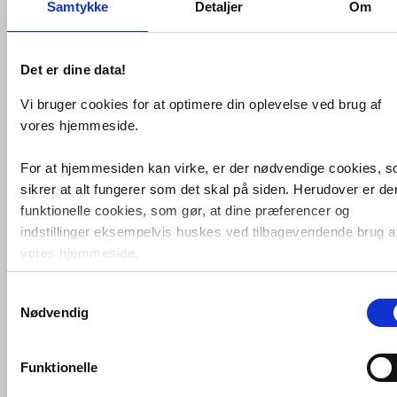
Samtykke
Detaljer
Om
Antal
Fragt: 65,-
Køb
726,-
Det er dine data!
VVS-nummer:
5217,22
Vi bruger cookies for at optimere din oplevelse ved brug af
Varenummer:
5217,22
Leveringstid:
1-2 hverdage
vores hjemmeside.
Farve:
Sort, mat
Placering:
Væg
For at hjemmesiden kan virke, er der nødvendige cookies, 
sikrer at alt fungerer som det skal på siden. Herudover er de
Fri fragt fra 4.995,-
funktionelle cookies, som gør, at dine præferencer og
indstillinger eksempelvis huskes ved tilbagevendende brug a
Cassøe sæbedispenser til væg - Mat
vores hjemmeside.
sort
Samtykkevalg
Foruden nødvendige og funktionelle cookies er der statistisk
Relaterede produkter
Nødvendig
cookies. Disse bruger vi bl.a. til at måle trafik, omsætning,
konverteringsfrekevenser og lignende. Endelig er der
Cassøe Håndklædekroge
marketingcookies, som vi bruger til at målrette vores
2 stk - Mat sort
Funktionelle
markedsføring med henblik på annonceindhold, som giver