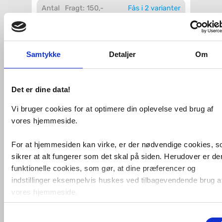
Antal
Fragt: 150,-
Fås i 2 varianter
Køb
3.159,-
Samtykke
Detaljer
Om
Montering
VVS-nummer:
BLØ80
Varenummer:
BLØ80
Det er dine data!
Leveringstid:
1-2 hverdage
Frontlight:
Uden frontlight
Vi bruger cookies for at optimere din oplevelse ved brug af
Form:
Rund
vores hjemmeside.
Backlight:
Med backlight
Ramme:
Uden ramme
For at hjemmesiden kan virke, er der nødvendige cookies, 
Anti-dug:
Uden anti-dug
Dæmpning:
Uden lysdæmpning
sikrer at alt fungerer som det skal på siden. Herudover er de
funktionelle cookies, som gør, at dine præferencer og
Fri fragt fra 4.995,-
indstillinger eksempelvis huskes ved tilbagevendende brug a
vores hjemmeside.
Cassøe rundt spejl Ø80 cm med
backlight
Samtykkevalg
Foruden nødvendige og funktionelle cookies er der statistisk