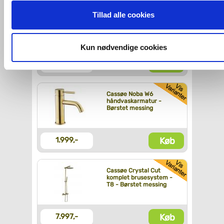
ovenfor nævnte formål med de pågældende cookies. Du har
Tillad alle cookies
Cassøe komplet pakke
imidlertid også mulighed for at vælge bestemte cookie-typer t
til badeværelse -
Børstet messing
og fra nedenfor. Til enhver tid er det ligeledes muligt, at ændr
dit samtykke, hvis du måtte ønske det.
Kun nødvendige cookies
Køb
9.999,-
Du kan se mere om, hvordan vi behandler dine
personoplysninger, ved at klikke
her
.
Cassøe Noba W6
håndvaskarmatur -
Børstet messing
Køb
1.999,-
Cassøe Crystal Cut
komplet brusesystem -
T8 - Børstet messing
Køb
7.997,-