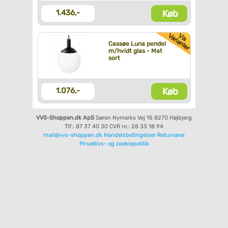
Køb
1.436,-
Cassøe Luna pendel
m/hvidt glas - Mat
sort
Køb
1.076,-
VVS-Shoppen.dk ApS
Søren Nymarks Vej 15
8270 Højbjerg
Tlf.: 87 37 40 30
CVR nr.: 28 33 18 94
mail@vvs-shoppen.dk
Handelsbetingelser
Returvarer
Privatlivs- og cookiepolitik