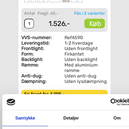
Antal
Fragt: 65,-
Fås i 2 varianter
Køb
1.526,-
VVS-nummer:
Ref4590
Leveringstid:
1-2 hverdage
Frontlight:
Uden frontlight
Form:
Firkantet
Backlight:
Uden backlight
Ramme:
Med aluminium
ramme
Anti-dug:
Uden anti-dug
Dæmpning:
Uden lysdæmpning
Fri fragt fra 4.995,-
Cassøe Refine vendbart spejl - 45 x 90
cm - m/alu ramme
Samtykke
Detaljer
Om
Cassøe Refine spejl giver et sofistikeret