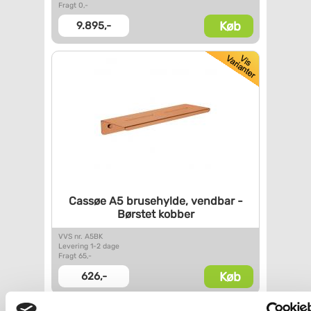
Fragt 0,-
Køb
9.895,-
Cassøe A5 brusehylde, vendbar
-
Børstet kobber
VVS nr. A5BK
Levering 1-2 dage
Fragt 65,-
Køb
626,-