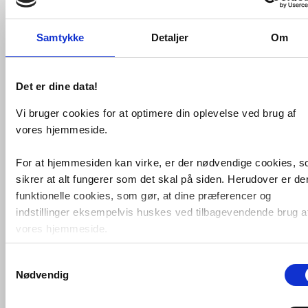
Samtykke
Detaljer
Om
Det er dine data!
Vi bruger cookies for at optimere din oplevelse ved brug af
vores hjemmeside.
Cassøe Noba W4 håndvaskarmatur
-
Børstet kobber
For at hjemmesiden kan virke, er der nødvendige cookies, 
VVS nr. W4BK
sikrer at alt fungerer som det skal på siden. Herudover er de
Levering 1-2 dage
Fragt 65,-
funktionelle cookies, som gør, at dine præferencer og
indstillinger eksempelvis huskes ved tilbagevendende brug a
Køb
1.999,-
vores hjemmeside.
Samtykkevalg
Foruden nødvendige og funktionelle cookies er der statistisk
Nødvendig
cookies. Disse bruger vi bl.a. til at måle trafik, omsætning,
konverteringsfrekevenser og lignende. Endelig er der