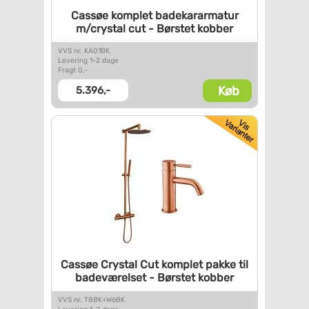
Cassøe komplet badekararmatur
m/crystal cut - Børstet kobber
VVS nr. KA01BK
Levering 1-2 dage
Fragt 0,-
Køb
5.396,-
Cassøe Crystal Cut komplet
pakke til
badeværelset -
Børstet kobber
VVS nr. T8BK+W6BK