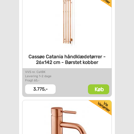
Cassøe Catania håndklædetørrer
-
26x142 cm - Børstet kobber
VVS nr. CatBK
Levering 1-2 dage
Fragt 65,-
Køb
3.775,-