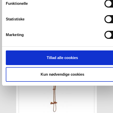
marketingcookies, som vi bruger til at målrette vores
Funktionelle
markedsføring med henblik på annonceindhold, som giver
mening for den enkelte af vores kunder.
Statistiske
VVS-Shoppen.dk bruger både egne cookies og tredjeparts
Cassøe Rimini håndklædetørrer
-
cookies. Ved at klikke 'Vis detaljer' nedenfor kan du se hvilk
Børstet kobber
Marketing
tredjeparts cookies, som vores hjemmeside benytter.
VVS nr. RimBK
Levering 1-2 dage
Hvis du accepterer alle cookies, så giver du samtykke til de
Fragt 99,-
ovenfor nævnte formål med de pågældende cookies. Du har
Køb
2.869,-
Tillad alle cookies
imidlertid også mulighed for at vælge bestemte cookie-typer t
og fra nedenfor. Til enhver tid er det ligeledes muligt, at ændr
dit samtykke, hvis du måtte ønske det.
Kun nødvendige cookies
Du kan se mere om, hvordan vi behandler dine
personoplysninger, ved at klikke
her
.