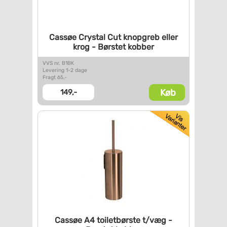
Cassøe Crystal Cut knopgreb
eller
krog - Børstet kobber
VVS nr. B1BK
Levering 1-2 dage
Fragt 65,-
Køb
149,-
Cassøe A4 toiletbørste t/væg -