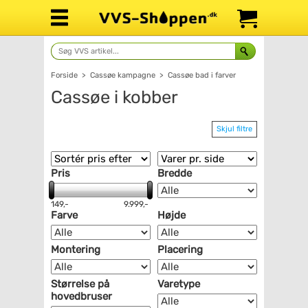
Forside
>
Cassøe kampagne
>
Cassøe bad i farver
Cassøe i kobber
Skjul filtre
Pris
Bredde
149,-
9.999,-
Farve
Højde
Montering
Placering
Størrelse på
Varetype
hovedbruser