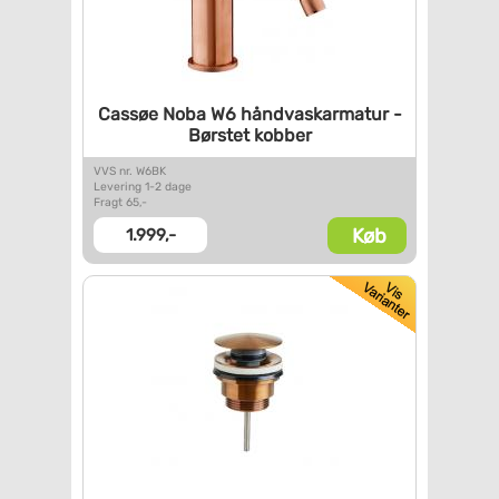
Cassøe Noba W6 håndvaskarmatur
-
Børstet kobber
VVS nr. W6BK
Levering 1-2 dage
Fragt 65,-
Køb
1.999,-