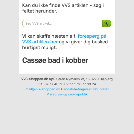
Kan du ikke finde VVS artiklen - søg i
feltet herunder.
Vi kan skaffe næsten alt,
forespørg på
VVS artiklen her
og vi giver dig besked
hurtigst muligt.
Cassøe bad i kobber
VVS-Shoppen.dk ApS
Søren Nymarks Vej 15
8270 Højbjerg
Tlf.: 87 37 40 30
CVR nr.: 28 33 18 94
mail@vvs-shoppen.dk
Handelsbetingelser
Returvarer
Privatlivs- og cookiepolitik