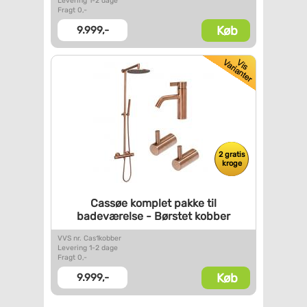
Levering 1-2 dage
Fragt 0,-
Køb
9.999,-
2 gratis
kroge
Cassøe komplet pakke til
badeværelse - Børstet kobber
VVS nr. Cas1kobber
Levering 1-2 dage
Fragt 0,-
Køb
9.999,-