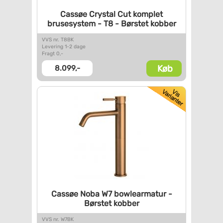
Cassøe Crystal Cut komplet
brusesystem - T8 - Børstet
kobber
VVS nr. T8BK
Levering 1-2 dage
Fragt 0,-
Køb
8.099,-
Cassøe Noba W7 bowlearmatur -
Børstet kobber
VVS nr. W7BK