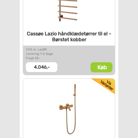
Cassøe Lazio håndklædetørrer
til el -
Børstet kobber
VVS nr. LazBK
Levering 1-2 dage
Fragt 65,-
Køb
4.046,-