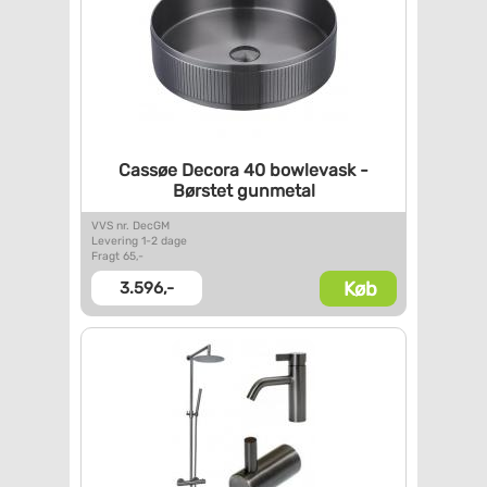
Cassøe Decora 40 bowlevask -
Børstet gunmetal
VVS nr. DecGM
Levering 1-2 dage
Fragt 65,-
Køb
3.596,-