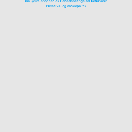
mail@vvs-shoppen.dk
Handelsbetingelser
Returvarer
Privatlivs- og cookiepolitik