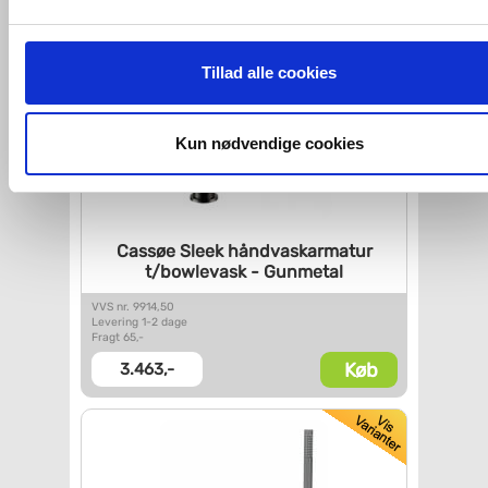
Hvis du accepterer alle cookies, så giver du samtykke til de
ovenfor nævnte formål med de pågældende cookies. Du har
Tillad alle cookies
imidlertid også mulighed for at vælge bestemte cookie-typer t
og fra nedenfor. Til enhver tid er det ligeledes muligt, at ændr
dit samtykke, hvis du måtte ønske det.
Kun nødvendige cookies
Du kan se mere om, hvordan vi behandler dine
personoplysninger, ved at klikke
her
.
Cassøe Sleek håndvaskarmatur
t/bowlevask - Gunmetal
VVS nr. 9914,50
Levering 1-2 dage
Fragt 65,-
Køb
3.463,-