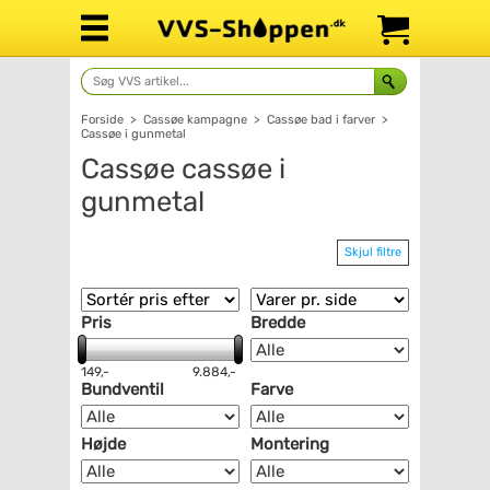
Forside
>
Cassøe kampagne
>
Cassøe bad i farver
>
Cassøe i gunmetal
Cassøe cassøe i
gunmetal
Skjul filtre
Pris
Bredde
149,-
9.884,-
Bundventil
Farve
Højde
Montering