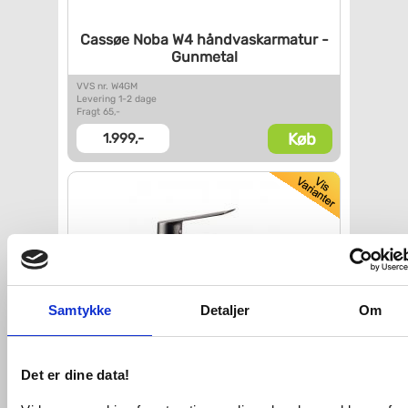
Cassøe Noba W4 håndvaskarmatur
-
Gunmetal
VVS nr. W4GM
Levering 1-2 dage
Fragt 65,-
Køb
1.999,-
Samtykke
Detaljer
Om
Cassøe Sleek håndvaskarmatur -
Det er dine data!
Gunmetal