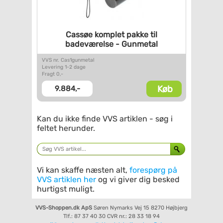
Cassøe komplet pakke til
badeværelse - Gunmetal
VVS nr. Cas1gunmetal
Levering 1-2 dage
Fragt 0,-
Køb
9.884,-
Kan du ikke finde VVS artiklen - søg i
feltet herunder.
Vi kan skaffe næsten alt,
forespørg på
VVS artiklen her
og vi giver dig besked
hurtigst muligt.
VVS-Shoppen.dk ApS
Søren Nymarks Vej 15
8270 Højbjerg
Tlf.: 87 37 40 30
CVR nr.: 28 33 18 94