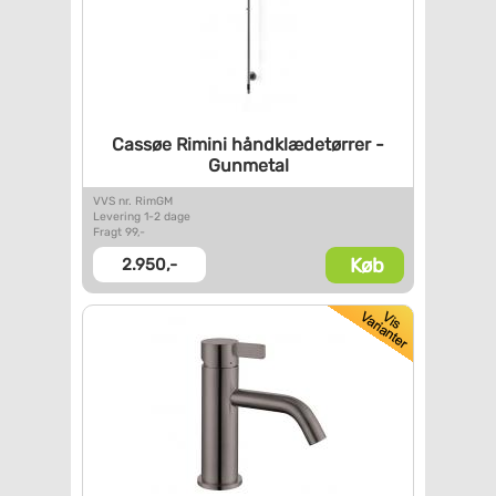
Cassøe Rimini håndklædetørrer
-
Gunmetal
VVS nr. RimGM
Levering 1-2 dage
Fragt 99,-
Køb
2.950,-