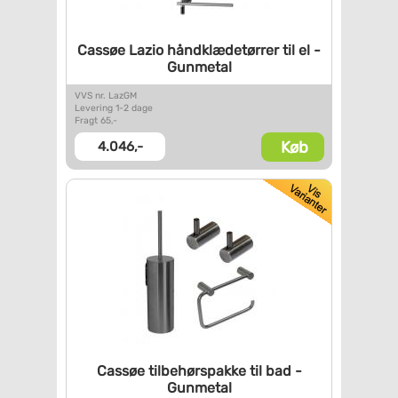
Cassøe Lazio håndklædetørrer
til el -
Gunmetal
VVS nr. LazGM
Levering 1-2 dage
Fragt 65,-
Køb
4.046,-
Cassøe tilbehørspakke til bad
-
Gunmetal