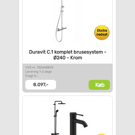
Ekstra
nedsat
Duravit C.1 komplet
brusesystem -
Ø240 - Krom
VVS nr. 722643804
Levering 1-2 dage
Fragt 0,-
Køb
8.097,-