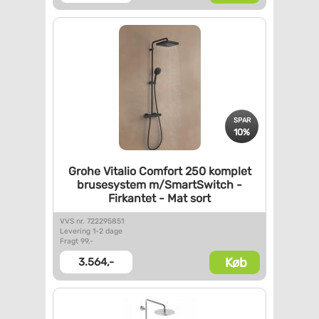
SPAR
10%
Grohe Vitalio Comfort 250
komplet
brusesystem
m/SmartSwitch -
Firkantet -
Mat sort
VVS nr. 722295851
Levering 1-2 dage
Fragt 99,-
Køb
3.564,-