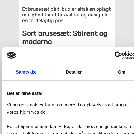
Et brusesæt på tilbud er altså en oplagt
mulighed for at få kvalitet og design til
en fordelagtig pris.
Sort brusesæt: Stilrent og
moderne
Et sort brusesæt er det perfekte valg,
hvis du ønsker at tilføje et elegant og
moderne touch til dit badeværelse. Den
matte sorte finish er både trendy og
Samtykke
Detaljer
Om
tidløs, hvilket gør det nemt at matche
med andre elementer som armaturer og
badeværelsestilbehør. Fordele ved sorte
Det er dine data!
brusesæt inkluderer:
Vi bruger cookies for at optimere din oplevelse ved brug af
Nem rengøring:
Den matte
overflade gør det nemt at holde
vores hjemmeside.
sættet pænt.
Minimalistisk look:
Sort passer
For at hjemmesiden kan virke, er der nødvendige cookies, 
perfekt ind i både moderne og
klassiske badeværelsesdesigns.
sikrer at alt fungerer som det skal på siden. Herudover er de