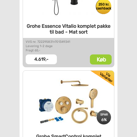
250 kr.
cashback
Grohe Essence Vitalio komplet
pakke
til bad - Mat sort
VVS nr. 722295831+701349341
Levering 1-2 dage
Fragt 65,-
Køb
4.619,-
SPAR
6%
Grohe SmartControl komplet