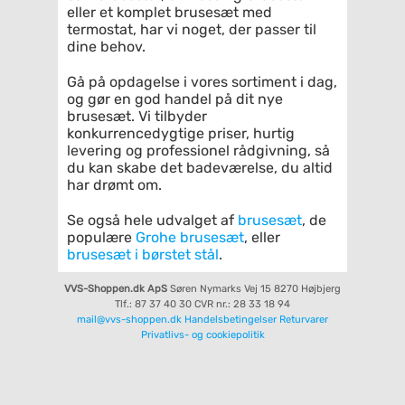
eller et komplet brusesæt med
termostat, har vi noget, der passer til
dine behov.
Gå på opdagelse i vores sortiment i dag,
og gør en god handel på dit nye
brusesæt. Vi tilbyder
konkurrencedygtige priser, hurtig
levering og professionel rådgivning, så
du kan skabe det badeværelse, du altid
har drømt om.
Se også hele udvalget af
brusesæt
, de
populære
Grohe brusesæt
, eller
brusesæt i børstet stål
.
VVS-Shoppen.dk ApS
Søren Nymarks Vej 15
8270 Højbjerg
Tlf.: 87 37 40 30
CVR nr.: 28 33 18 94
mail@vvs-shoppen.dk
Handelsbetingelser
Returvarer
Privatlivs- og cookiepolitik