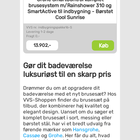
brusesystem m/Rainshower 310
og
SmartActive til indbygning
- Børstet
Cool Sunrise
VVS nr. indbygningspakke16-S
Levering 1-2 dage
Fragt 0,-
Køb
13.902,-
Gør dit badeværelse
luksuriøst til en skarp pris
Drømmer du om at opgradere dit
badeværelse med et nyt brusesæt? Hos
VVS-Shoppen finder du brusesæt på
tilbud, der kombinerer høj kvalitet og
elegant design. Uanset om du søger et
komplet brusesæt i sort, messing eller
børstet stål, har vi et bredt udvalg fra
førende mærker som
Hansgrohe
,
Cassøe
og
Grohe
. Her får du alt, hvad