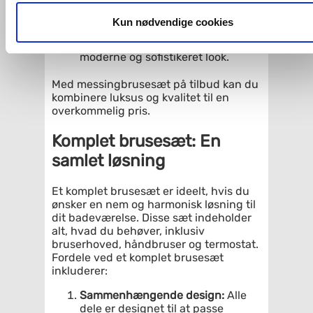
modstandsdygtigt over for
og fra nedenfor. Til enhver tid er det ligeledes muligt, at ændr
korrosion.
dit samtykke, hvis du måtte ønske det.
Kun nødvendige cookies
Børstet finish:
Et børstet messing
brusesæt på tilbud giver et
Du kan se mere om, hvordan vi behandler dine
moderne og sofistikeret look.
personoplysninger, ved at klikke
her
.
Med messingbrusesæt på tilbud kan du
kombinere luksus og kvalitet til en
overkommelig pris.
Komplet brusesæt: En
samlet løsning
Et komplet brusesæt er ideelt, hvis du
ønsker en nem og harmonisk løsning til
dit badeværelse. Disse sæt indeholder
alt, hvad du behøver, inklusiv
bruserhoved, håndbruser og termostat.
Fordele ved et komplet brusesæt
inkluderer:
Sammenhængende design:
Alle
dele er designet til at passe