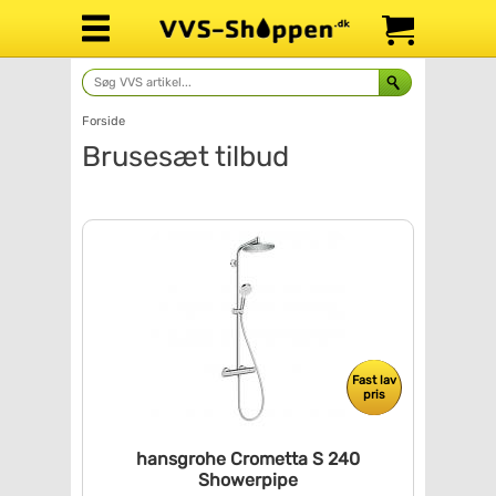
Forside
Brusesæt tilbud
Fast lav
pris
hansgrohe Crometta S 240
Showerpipe