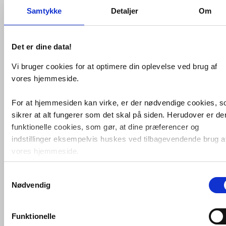
Silgranit: Nova 6, Nova 6S
Samtykke
Detaljer
Om
Det er dine data!
VVS-Shoppen.dk ApS
Søren Nymarks Vej 15
8270 Højbjerg
Vi bruger cookies for at optimere din oplevelse ved brug af
Tlf.: 87 37 40 30
CVR nr.: 28 33 18 94
vores hjemmeside.
mail@vvs-shoppen.dk
Handelsbetingelser
Returvarer
Privatlivs- og cookiepolitik
For at hjemmesiden kan virke, er der nødvendige cookies, 
sikrer at alt fungerer som det skal på siden. Herudover er de
funktionelle cookies, som gør, at dine præferencer og
indstillinger eksempelvis huskes ved tilbagevendende brug a
vores hjemmeside.
Samtykkevalg
Foruden nødvendige og funktionelle cookies er der statistisk
Nødvendig
cookies. Disse bruger vi bl.a. til at måle trafik, omsætning,
konverteringsfrekevenser og lignende. Endelig er der
marketingcookies, som vi bruger til at målrette vores
Funktionelle
markedsføring med henblik på annonceindhold, som giver