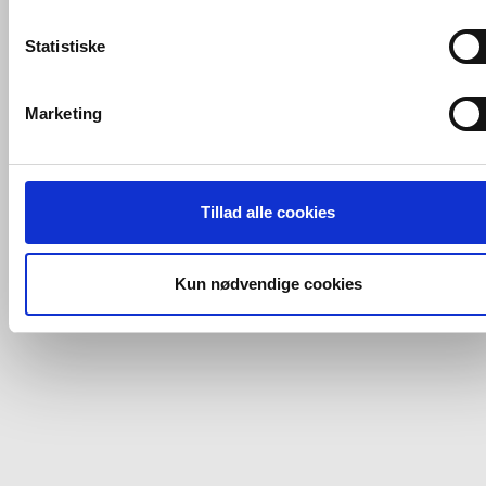
mening for den enkelte af vores kunder.
Statistiske
VVS-Shoppen.dk bruger både egne cookies og tredjeparts
cookies. Ved at klikke 'Vis detaljer' nedenfor kan du se hvilk
Marketing
tredjeparts cookies, som vores hjemmeside benytter.
Hvis du accepterer alle cookies, så giver du samtykke til de
ovenfor nævnte formål med de pågældende cookies. Du har
Tillad alle cookies
imidlertid også mulighed for at vælge bestemte cookie-typer t
og fra nedenfor. Til enhver tid er det ligeledes muligt, at ændr
dit samtykke, hvis du måtte ønske det.
Kun nødvendige cookies
Du kan se mere om, hvordan vi behandler dine
personoplysninger, ved at klikke
her
.