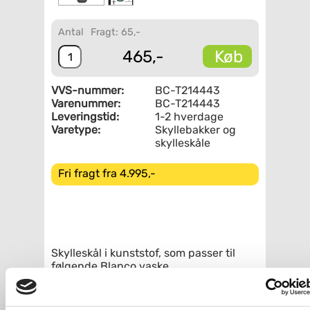
Antal
Fragt: 65,-
Køb
465,-
VVS-nummer:
BC-T214443
Varenummer:
BC-T214443
Leveringstid:
1-2 hverdage
Varetype:
Skyllebakker og
skylleskåle
Fri fragt fra 4.995,-
Skylleskål i kunststof, som passer til
følgende Blanco vaske.
Rustfrit stål: Lantos 6-IF, Median 6S-IF,
Multi 6S, Twen, Viva 6S,