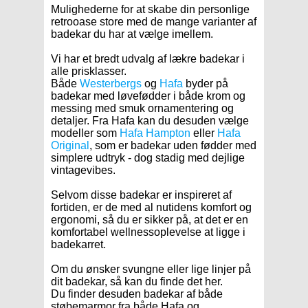
Mulighederne for at skabe din personlige
retrooase store med de mange varianter af
badekar du har at vælge imellem.
Vi har et bredt udvalg af lækre badekar i
alle prisklasser.
Både
Westerbergs
og
Hafa
byder på
badekar med løvefødder i både krom og
messing med smuk ornamentering og
detaljer. Fra Hafa kan du desuden vælge
modeller som
Hafa Hampton
eller
Hafa
Original
, som er badekar uden fødder med
simplere udtryk - dog stadig med dejlige
vintagevibes.
Selvom disse badekar er inspireret af
fortiden, er de med al nutidens komfort og
ergonomi, så du er sikker på, at det er en
komfortabel wellnessoplevelse at ligge i
badekarret.
Om du ønsker svungne eller lige linjer på
dit badekar, så kan du finde det her.
Du finder desuden badekar af både
støbemarmor fra både Hafa og