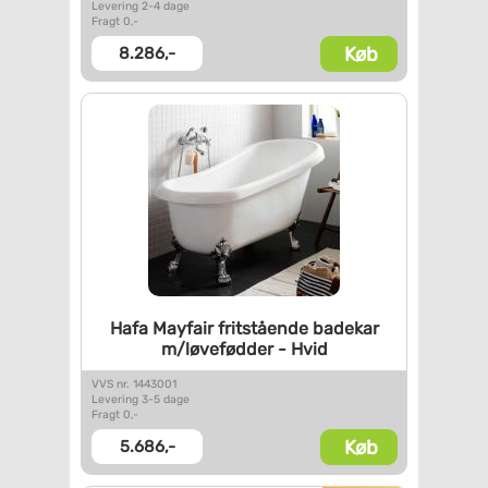
Levering 2-4 dage
Fragt 0,-
Køb
8.286,-
Hafa Mayfair fritstående
badekar
m/løvefødder - Hvid
VVS nr. 1443001
Levering 3-5 dage
Fragt 0,-
Køb
5.686,-