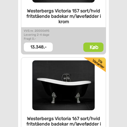
Westerbergs Victoria 157
sort/hvid
fritstående badekar
m/løvefødder i
krom
VVS nr. 20000695
Levering 2-4 dage
Fragt 0,-
Køb
13.348,-
Westerbergs Victoria 167
sort/hvid
fritstående badekar
m/løvefødder i