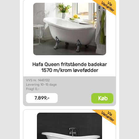
Hafa Queen fritstående badekar
1570 m/krom løvefødder
VVS nr. 1445132
Levering 10-15 dage
Fragt 0,-
Køb
7.899,-