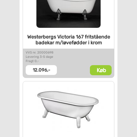
Westerbergs Victoria 167
fritstående
badekar
m/løvefødder i krom
VVS nr. 20000698
Levering 3-5 dage
Fragt 0,-
Køb
12.096,-