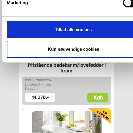
Marketing
tredjeparts cookies, som vores hjemmeside benytter.
Hvis du accepterer alle cookies, så giver du samtykke til de
ovenfor nævnte formål med de pågældende cookies. Du har
Tillad alle cookies
imidlertid også mulighed for at vælge bestemte cookie-typer t
og fra nedenfor. Til enhver tid er det ligeledes muligt, at ændr
dit samtykke, hvis du måtte ønske det.
Kun nødvendige cookies
Westerbergs Elisabeth 175
Du kan se mere om, hvordan vi behandler dine
fritstående badekar
m/løvefødder i
personoplysninger, ved at klikke
her
.
krom
VVS nr. 20000704
Levering 2-4 dage
Fragt 0,-
Køb
14.070,-