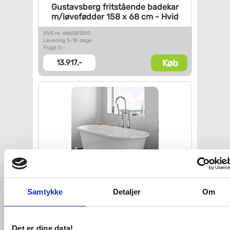
Gustavsberg fritstående
badekar
m/løvefødder 158 x 68
cm - Hvid
VVS nr. 666581200
Levering 5-10 dage
Fragt 0,-
Køb
13.917,-
Samtykke
Hafa Original 1562 fritstående
Detaljer
Om
badekar
VVS nr. 1443090
Levering 2-4 dage
Det er dine data!