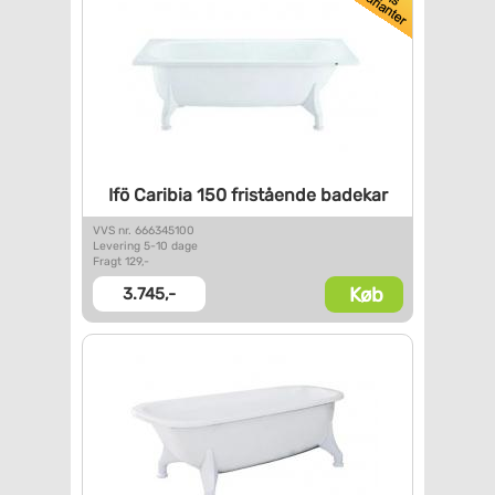
Ifö Caribia 150 fristående
badekar
VVS nr. 666345100
Levering 5-10 dage
Fragt 129,-
Køb
3.745,-