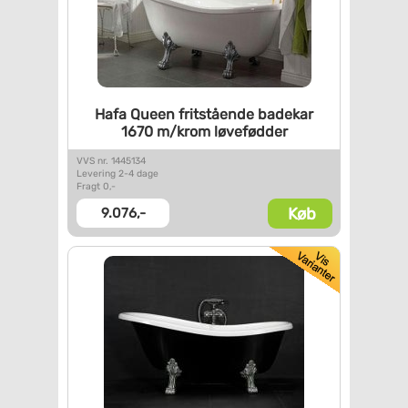
Hafa Queen fritstående badekar
1670 m/krom løvefødder
VVS nr. 1445134
Levering 2-4 dage
Fragt 0,-
Køb
9.076,-