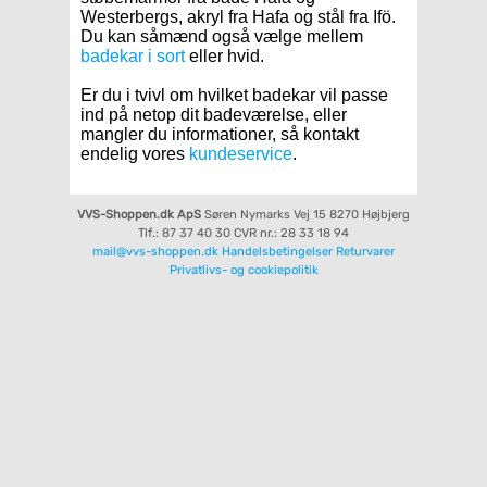
Westerbergs, akryl fra Hafa og stål fra Ifö.
Du kan såmænd også vælge mellem
badekar i sort
eller hvid.
Er du i tvivl om hvilket badekar vil passe
ind på netop dit badeværelse, eller
mangler du informationer, så kontakt
endelig vores
kundeservice
.
VVS-Shoppen.dk ApS
Søren Nymarks Vej 15
8270 Højbjerg
Tlf.: 87 37 40 30
CVR nr.: 28 33 18 94
mail@vvs-shoppen.dk
Handelsbetingelser
Returvarer
Privatlivs- og cookiepolitik