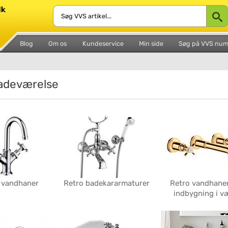
Blog
Om os
Kundeservice
Min side
Søg på VVS nu
adeværelse
 vandhaner
Retro badekararmaturer
Retro vandhaner 
indbygning i v