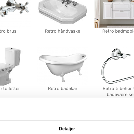
tro brus
Retro håndvaske
Retro badmøbl
o toiletter
Retro badekar
Retro tilbehør t
badeværelse
re udvalg af retro inventar til badeværelser er det muligt at indrette et 
ntagebadeværelse – eller udvælge særlige elementer i vintage, så stilen
et finder du her et stort udvalg af indretning til badeværelser i alle pri
eller er der en særlig vare du søger, så tøv endelig ikke med at kontakt
e
.
Detaljer