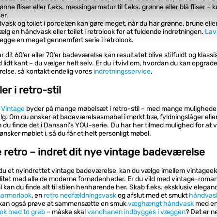
ønne fliser eller f.eks. messingarmatur til f.eks. grønne eller blå fliser – 
er.
vi behandler dine personoplysninger, ved at klikke
her
.
vask og toilet i porcelæn kan gøre meget, når du har grønne, brune eller 
g en håndvask eller toilet i retrolook for at fuldende indretningen.
Lav
egge en meget gennemført serie i retrolook.
 dit 60’er eller 70’er badeværelse kan resultatet blive stilfuldt og klassis
idt kant – du vælger helt selv. Er du i tvivl om, hvordan du kan opgrade
else, så kontakt endelig vores
indretningsservice
.
r i retro-stil
 Vintage
byder på mange møbelsæt i retro-stil – med mange muligheder
lg. Om du ønsker et badeværelsesmøbel i mørkt træ, fyldningslåger eller
n du finde det i Dansani’s YOU-serie. Du har her tilmed mulighed for at
ønsker møblet i, så du får et helt personligt møbel.
retro – indret dit nye vintage badeværelse
du et nyindrettet vintage badeværelse, kan du vælge imellem vintageel
itet med alle de moderne fornødenheder. Er du vild med vintage-romant
il kan du finde alt til stilen henhørende her. Skab f.eks. eksklusiv elega
marmorlook
, en
retro nedfældningsvask
og afslut med et smukt
håndvask
 kan også prøve at sammensætte en smuk
væghængt håndvask
med e
look med to greb
– måske skal
vandhanen indbygges i væggen
? Det er n