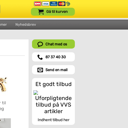
Gå til kurven
mmer
Nyhedsbrev
Chat med os
87 37 40 30
Send en mail
Et godt tilbud
til
æg
Indhent tilbud her