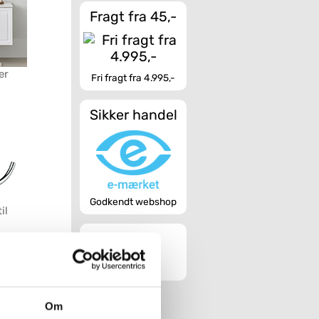
Fragt fra 45,-
er
Fri fragt fra 4.995,-
Sikker handel
Godkendt webshop
il
helt
 bliver helt
sklasser. Har
e vores
Om