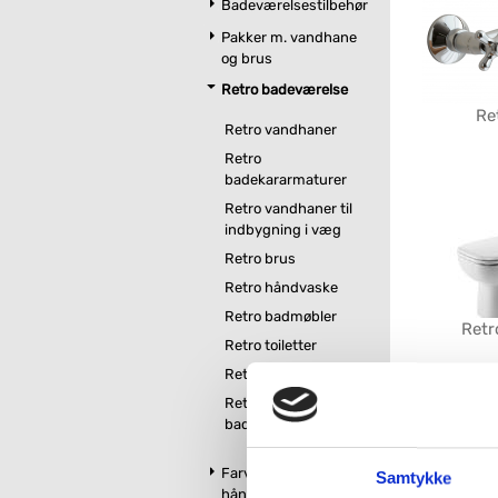
Badeværelsestilbehør
Pakker m. vandhane
og brus
Retro badeværelse
Re
Retro vandhaner
Retro
badekararmaturer
Retro vandhaner til
indbygning i væg
Retro brus
Retro håndvaske
Retro badmøbler
Retr
Retro toiletter
Retro badekar
Med vores sto
Retro tilbehør til
gennemført vi
badeværelse
din egen. Uans
du spørgsmål 
Farvet toilet &
kundeservic
Samtykke
håndvask