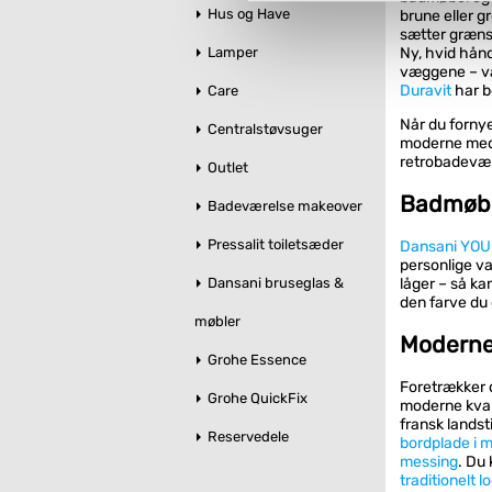
Hus og Have
brune eller gr
sætter græns
Du kan se mere om, hvordan 
Lamper
Ny, hvid hånd
væggene – væl
Duravit
har b
Care
Når du fornyer
Centralstøvsuger
moderne med l
retrobadevær
Outlet
Badmøble
Badeværelse makeover
Pressalit toiletsæder
Dansani YOU
personlige va
låger – så ka
Dansani bruseglas &
den farve du 
møbler
Moderne 
Grohe Essence
Foretrækker 
Grohe QuickFix
moderne kval
fransk landst
Reservedele
bordplade i 
messing
. Du
traditionelt 