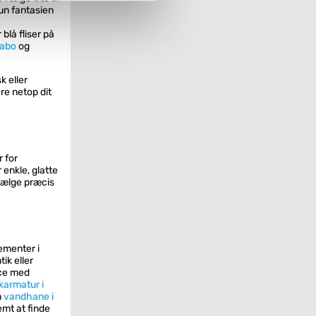
kun fantasien
blå fliser på
abo
og
k eller
re netop dit
 for
 enkle, glatte
 vælge præcis
ementer i
ik eller
nce med
armatur i
n
vandhane i
emt at finde