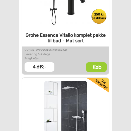
250 kr.
cashback
Grohe Essence Vitalio komplet
pakke
til bad - Mat sort
VVS nr. 722295831+701349341
Levering 1-2 dage
Fragt 65,-
Køb
4.619,-