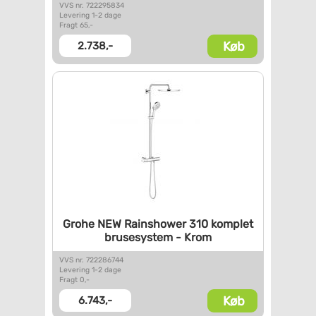
VVS nr. 722295834
Levering 1-2 dage
Fragt 65,-
Køb
2.738,-
Grohe NEW Rainshower 310
komplet
brusesystem - Krom
VVS nr. 722286744
Levering 1-2 dage
Fragt 0,-
Køb
6.743,-