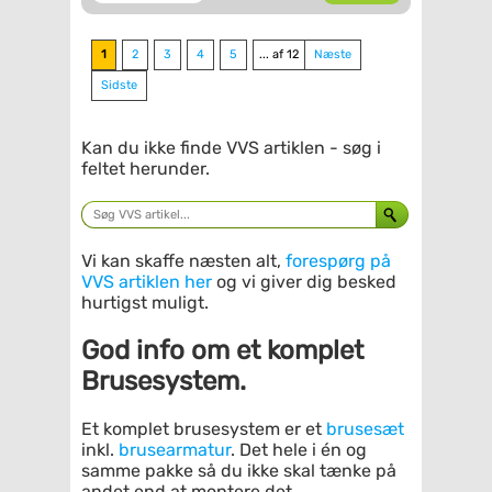
1
2
3
4
5
... af 12
Næste
Sidste
Kan du ikke finde VVS artiklen - søg i
feltet herunder.
Vi kan skaffe næsten alt,
forespørg på
VVS artiklen her
og vi giver dig besked
hurtigst muligt.
God info om et komplet
Brusesystem.
Et komplet brusesystem er et
brusesæt
inkl.
brusearmatur
. Det hele i én og
samme pakke så du ikke skal tænke på
andet end at montere det.