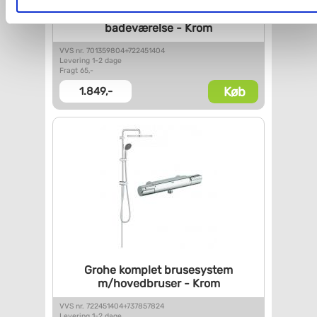
Grohe Eco komplet pakke til
Du kan se mere om, hvordan vi behandler dine
badeværelse - Krom
personoplysninger, ved at klikke
her
.
VVS nr. 701359804+722451404
Levering 1-2 dage
Fragt 65,-
Køb
1.849,-
Grohe komplet brusesystem
m/hovedbruser - Krom
VVS nr. 722451404+737857824
Levering 1-2 dage