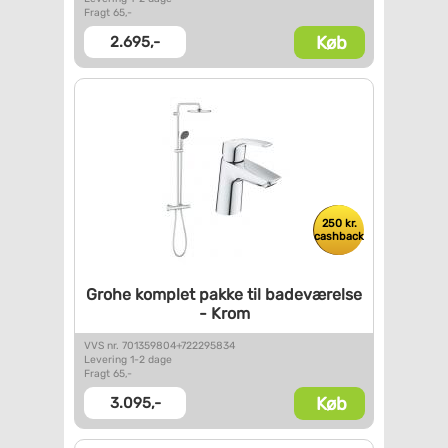
Fragt 65,-
Køb
2.695,-
250 kr.
cashback
Grohe komplet pakke til
badeværelse
- Krom
VVS nr. 701359804+722295834
Levering 1-2 dage
Fragt 65,-
Køb
3.095,-