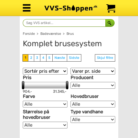
Forside
>
Badeværelse
>
Brus
Komplet brusesystem
1
2
3
4
5
Næste
Sidste
Skjul filtre
Pris
Producent
904,-
31.345,-
Farve
Hovedbruser
Størrelse på
Type vandhane
hovedbruser