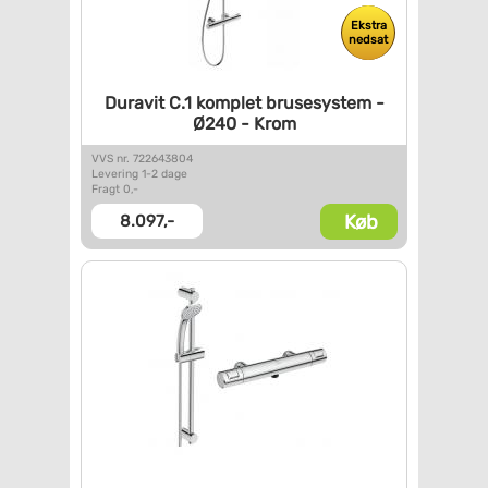
Ekstra
nedsat
Duravit C.1 komplet
brusesystem -
Ø240 - Krom
VVS nr. 722643804
Levering 1-2 dage
Fragt 0,-
Køb
8.097,-