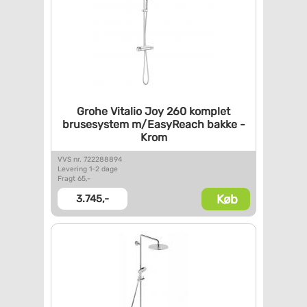
Grohe Vitalio Joy 260 komplet
brusesystem m/EasyReach bakke
-
Krom
VVS nr. 722288894
Levering 1-2 dage
Fragt 65,-
Køb
3.745,-