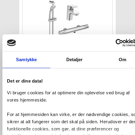
Ideal Standard komplet pakke
til
Samtykke
Detaljer
Om
badeværelse - Krom
VVS nr. 722605004+701406304
Levering 1-2 dage
Det er dine data!
Fragt 65,-
Køb
1.435,-
Vi bruger cookies for at optimere din oplevelse ved brug af
vores hjemmeside.
For at hjemmesiden kan virke, er der nødvendige cookies, 
sikrer at alt fungerer som det skal på siden. Herudover er de
funktionelle cookies, som gør, at dine præferencer og