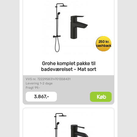
250 kr.
cashback
Grohe komplet pakke til
badeværelset - Mat sort
VVS nr. 722295831+701358431
Levering 1-2 dage
Fragt 99,-
Køb
3.867,-