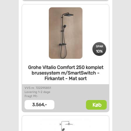
SPAR
10%
Grohe Vitalio Comfort 250
komplet
brusesystem
m/SmartSwitch -
Firkantet -
Mat sort
VVS nr. 722295851
Levering 1-2 dage
Fragt 99,-
Køb
3.564,-