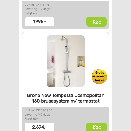
VVS nr. 961012-N
Levering 1-2 dage
Fragt 65,-
Køb
1.995,-
Gratis
easyreach
bakke
Grohe New Tempesta
Cosmopolitan
160 brusesystem
m/ termostat
VVS nr. 722280804
Levering 1-2 dage
Fragt 65,-
Køb
2.694,-