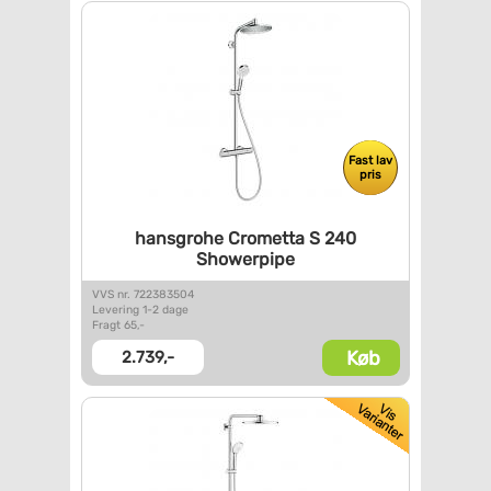
Fast lav
pris
hansgrohe Crometta S 240
Showerpipe
VVS nr. 722383504
Levering 1-2 dage
Fragt 65,-
Køb
2.739,-