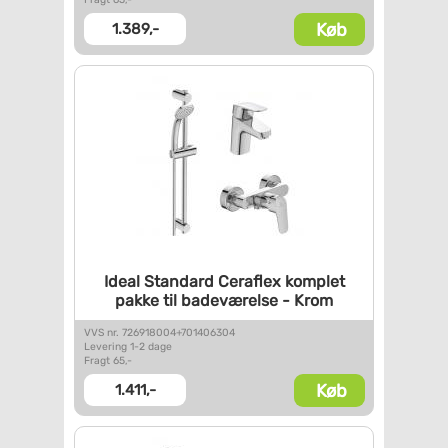
Køb
1.389,-
Ideal Standard Ceraflex
komplet
pakke til badeværelse
- Krom
VVS nr. 726918004+701406304
Levering 1-2 dage
Fragt 65,-
Køb
1.411,-