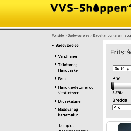
Forside
>
Badeværelse
>
Badekar og kararmatu
Badeværelse
Fritst
Vandhaner
Toiletter og
Håndvaske
Pris
Brus
Håndklædetørrer og
2.575,-
Ventilatorer
Bredde
Brusekabiner
Badekar og
kararmatur
Komplet