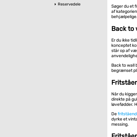
Reservedele
Søger du et f
af kategorien
behjælpelige
Back to 
Er du ikke ti
konceptet ko
står op af væ
anvendelighe
Back to wall 
begrænset pla
Fritståe
Når du kigger
direkte på gu
løvefødder. H
De
fritståen
dyrke et vint
messing.
Fritståe