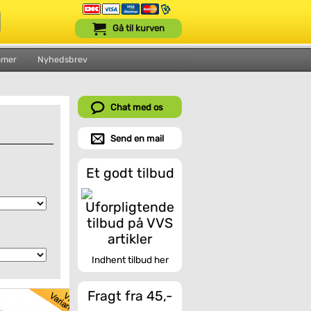
Gå til kurven
mmer
Nyhedsbrev
Chat med os
Send en mail
Et godt tilbud
Indhent tilbud her
Fragt fra 45,-