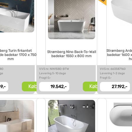
erg Turin firkantet
Strømberg Ard
Strømberg Nino Back-To-Wall
nde badekar 1700 x 750
badekar 1600 
badekar 1550 x 800 mm
mm
h
180
VVS nr. NIN1580-BTW
VVS nr. 663587160
age
Levering 5-10 dage
Levering 1-2 dage
Fragt 0,-
Fragt 0,-
Køb
Køb
9,-
19.542,-
27.192,-