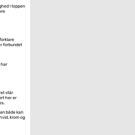
ighed i toppen
ore
forklare
er forbundet
 har
et står
rt her er
es.
man både kan
 hvid, krom og