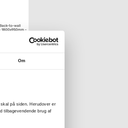
 Back-to-wall
r - 1800x950mm -
d mat
Køb
Om
 skal på siden. Herudover er
ed tilbagevendende brug af