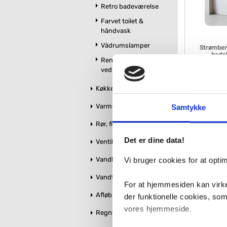
Retro badeværelse
Farvet toilet &
håndvask
Vådrumslamper
Strømber
bade
Rengøring og
vedligeholdelse
VVS nr. 6136217
Levering 1-2 d
Køkken
Fragt 0,-
Varme og styring
14.99
Samtykke
Rør, fittings og tilbehør
Det er dine data!
Ventiler og stophaner
Vandbehandling
Vi bruger cookies for at opt
Vandforsyning
For at hjemmesiden kan virke
Afløb og kloak
der funktionelle cookies, so
vores hjemmeside.
Regnvandshåndtering