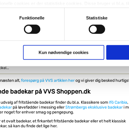
Grohe Essence Keramik
Solidnova back-to-wall
nelle cookies er der statistiske cookies. Disse bruger vi bl.a. ti
Back-to-wall badekar - 180 x
 1800 x 800 mm - Mat
lignende. Endelig er der marketingcookies, som vi bruger til at 
85 - Alpinhvid
hvid
d, som giver mening for den enkelte af vores kunder.
Funktionelle
Statistiske
VVS nr. 667012000
dage
Levering 5-10 dage
Fragt 0,-
gne cookies og tredjeparts cookies. Ved at klikke 'Vis detaljer
Køb
Køb
3,-
41.247,-
res hjemmeside benytter.
ies, så giver du samtykke til de ovenfor nævnte formål med de
Kun nødvendige cookies
inde VVS artiklen - søg i feltet herunder.
t vælge bestemte cookie-typer til og fra nedenfor. Til enhver tid e
u måtte ønske det.
vi behandler dine personoplysninger, ved at klikke
her
.
 næsten alt,
forespørg på VVS artiklen her
og vi giver dig besked hurtigs
ende badekar på VVS Shoppen.dk
 udvalg af fritstående badekar finder du bl.a. Klassikere som
Ifö Caribia
,
badekar
på løvefødder i messing eller
Strømbergs eksklusive badekar
i m
 er noget for enhver smag og pengepung.
et ovalt badekar, et firkantet fritstående badekar eller et helt klassisk
ar, så kan du finde det lige her.