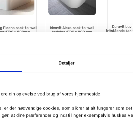
Duravit Luv
g Piceno back-to-wall
Ideavit Alexa back-to-wall
fritstående ka
kar 1700 x 800mm
badekar 1700 x 800 mm
Hvi
VVS nr. 290306
VVS nr. 668122050
age
Levering 5-10 dage
Levering 5-10 dage
Fragt 0,-
Fragt 0,-
Køb
Køb
5,-
20.388,-
27.062,-
Detaljer
imere din oplevelse ved brug af vores hjemmeside.
, er der nødvendige cookies, som sikrer at alt fungerer som det
m gør, at dine præferencer og indstillinger eksempelvis huskes v