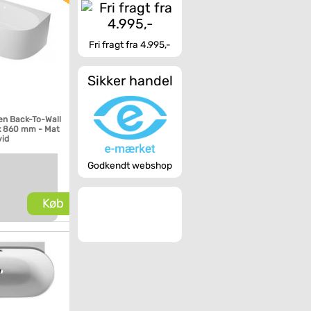
Fri fragt fra 4.995,-
Sikker handel
en Back-To-Wall
x 860 mm - Mat
vid
Godkendt webshop
Køb