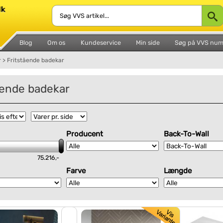
Blog
Om os
Kundeservice
Min side
Søg på VVS nu
r
>
Fritstående badekar
ående badekar
Producent
Back-To-Wall
75.216,-
Farve
Længde