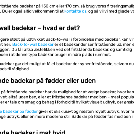
ritstående badekar på 150 cm eller 170 cm, så brug vores filtreringsmul
. Du er også altid velkommen til at
kontakte os
, og så vil vi med glæde v
.
wall badekar – hvad er det?
dligere stødt på udtrykket Back-to-wall i forbindelse med badekar, kan vi 
rt her:
Back-to-wall badekar
er et badekar der ser fritstående ud, men 
ggen. Du får altså æstetikken ved det fritstående badekar, og samtidig
den i at denne type badekar bruger mindre plads i rummet.
badekar gør det muligt at få et badekar der syner fritstående, selvom du
ds til rådighed.
nde badekar på fødder eller uden
 på fritstående badekar har du mulighed for at vælge badekar, hvor karr
lvet, altså uden ben, eller et fritstående badekar med ben – mest populæ
er er tale om smag og behag i forhold til hvilket visuelt udtryk, der ønsk
de badekar på fødder
giver et eksklusivt og næsten royalt udtryk, hvor 
age udtryk, eller en mere moderne stil. Badekar på fødder fås med ben i
nde badekar i mat hvid