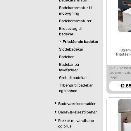
badekararmatur
Badekararmatur til
indbygning
Badekararmaturer
Brusevæg til
badekar
Fritstående badekar
Siddebadekar
Strømb
fritståe
Badekar
Badekar på
VVS nr. 663571
løvefødder
Levering 1-2 d
Fragt 0,-
Greb til badekar
Tilbehør til badekar
12.85
og spabad
Badeværelsesmøbler
Badeværelsestilbehør
Pakker m. vandhane
og brus