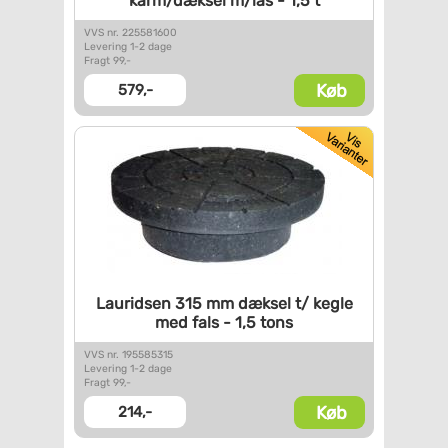
karm/dæksel m/lås - 1,5 t
VVS nr. 225581600
Levering 1-2 dage
Fragt 99,-
Køb
579,-
Lauridsen 315 mm dæksel t/
kegle
med fals - 1,5 tons
VVS nr. 195585315
Levering 1-2 dage
Fragt 99,-
Køb
214,-