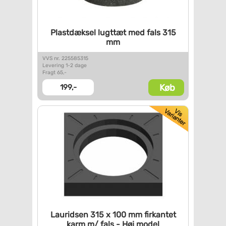
Plastdæksel lugttæt med fals
315
mm
VVS nr. 225585315
Levering 1-2 dage
Fragt 65,-
Køb
199,-
Lauridsen 315 x 100 mm
firkantet
karm m/ fals - Høj
model