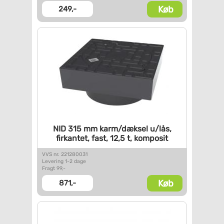
Køb
249,-
NID 315 mm karm/dæksel u/lås,
firkantet, fast, 12,5 t,
komposit
VVS nr. 221280031
Levering 1-2 dage
Fragt 99,-
Køb
871,-