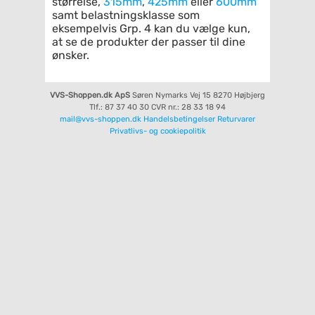
størrelse,
315mm
,
425mm
eller
600mm
samt belastningsklasse som
eksempelvis Grp. 4 kan du vælge kun,
at se de produkter der passer til dine
ønsker.
VVS-Shoppen.dk ApS
Søren Nymarks Vej 15
8270 Højbjerg
Tlf.: 87 37 40 30
CVR nr.: 28 33 18 94
mail@vvs-shoppen.dk
Handelsbetingelser
Returvarer
Privatlivs- og cookiepolitik