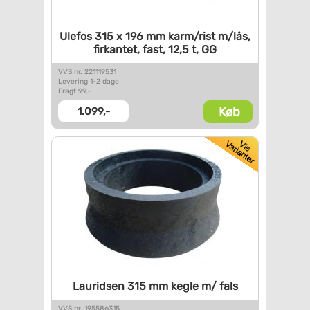
Ulefos 315 x 196 mm karm/rist
m/lås,
firkantet, fast, 12,5
t, GG
VVS nr. 221119531
Levering 1-2 dage
Fragt 99,-
Køb
1.099,-
Lauridsen 315 mm kegle m/ fals
VVS nr. 195586315