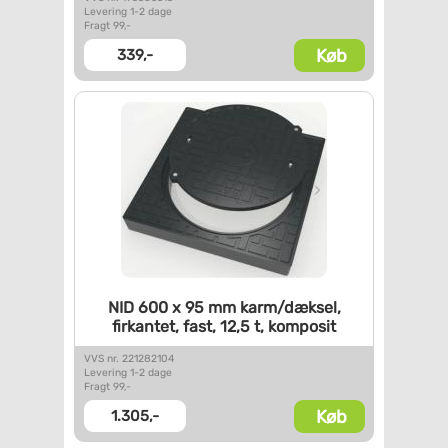
Levering 1-2 dage
Fragt 99,-
Køb
339,-
NID 600 x 95 mm karm/dæksel,
firkantet, fast, 12,5 t,
komposit
VVS nr. 221282104
Levering 1-2 dage
Fragt 99,-
Køb
1.305,-