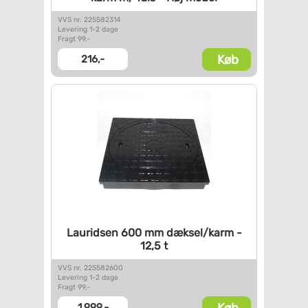
VVS nr. 225582314
Levering 1-2 dage
Fragt 99,-
Køb
216,-
Lauridsen 600 mm dæksel/karm -
12,5 t
VVS nr. 225582600
Levering 1-2 dage
Fragt 99,-
Køb
1.999,-