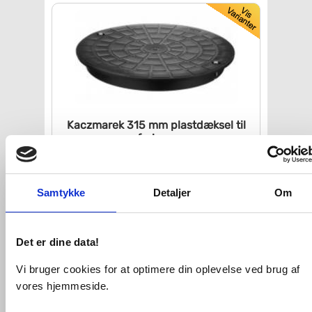
Kaczmarek 315 mm plastdæksel
til
opføringsrør
VVS nr. 192073317
Levering 1-2 dage
Fragt 99,-
Samtykke
Detaljer
Om
Køb
196,-
Det er dine data!
Vi bruger cookies for at optimere din oplevelse ved brug af
vores hjemmeside.