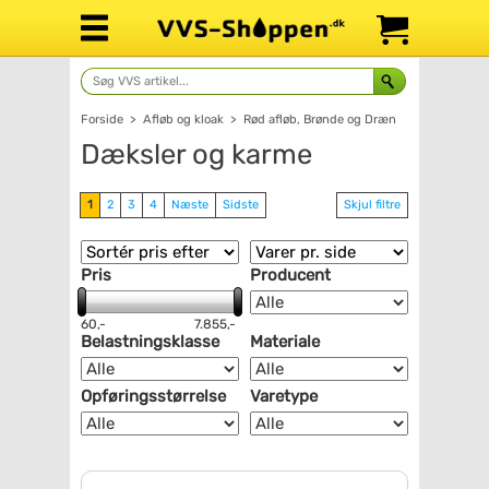
Forside
>
Afløb og kloak
>
Rød afløb, Brønde og Dræn
Dæksler og karme
1
2
3
4
Næste
Sidste
Skjul filtre
Pris
Producent
60,-
7.855,-
Belastningsklasse
Materiale
Opføringsstørrelse
Varetype