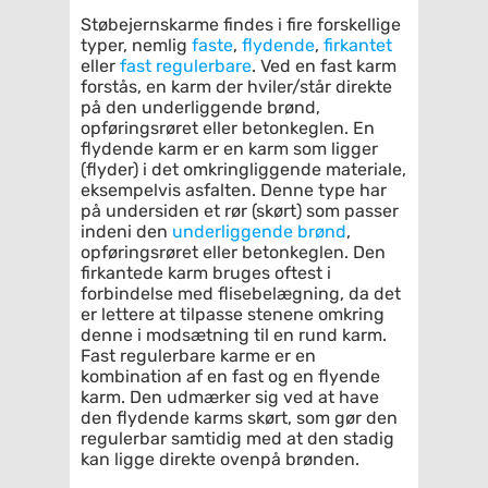
Støbejernskarme findes i fire forskellige
typer, nemlig
faste
,
flydende
,
firkantet
eller
fast regulerbare
. Ved en fast karm
forstås, en karm der hviler/står direkte
på den underliggende brønd,
opføringsrøret eller betonkeglen. En
flydende karm er en karm som ligger
(flyder) i det omkringliggende materiale,
eksempelvis asfalten. Denne type har
på undersiden et rør (skørt) som passer
indeni den
underliggende brønd
,
opføringsrøret eller betonkeglen. Den
firkantede karm bruges oftest i
forbindelse med flisebelægning, da det
er lettere at tilpasse stenene omkring
denne i modsætning til en rund karm.
Fast regulerbare karme er en
kombination af en fast og en flyende
karm. Den udmærker sig ved at have
den flydende karms skørt, som gør den
regulerbar samtidig med at den stadig
kan ligge direkte ovenpå brønden.