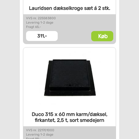
Lauridsen dækselkroge sæt á 2
stk.
VVS nr. 225583800
Levering 1-2 dage
Fragt 65,-
Køb
311,-
Duco 315 x 60 mm karm/dæksel,
firkantet, 2,5 t, sort
smedejern
VVS nr. 221701000
Levering 1-2 dage
Fragt 99,-