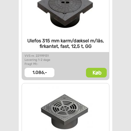
Ulefos 315 mm karm/dæksel
m/lås,
firkantet, fast, 12,5
t, GG
VVS nr. 221119131
Levering 1-2 dage
Fragt 99,-
Køb
1.086,-