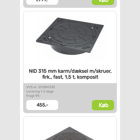
NID 315 mm karm/dæksel
m/skruer,
firk., fast, 1,5 t,
komposit
VVS nr. 221280332
Levering 1-2 dage
Fragt 99,-
Køb
455,-