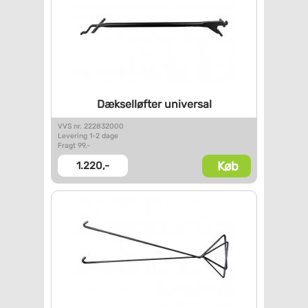
Dækselløfter universal
VVS nr. 222832000
Levering 1-2 dage
Fragt 99,-
Køb
1.220,-