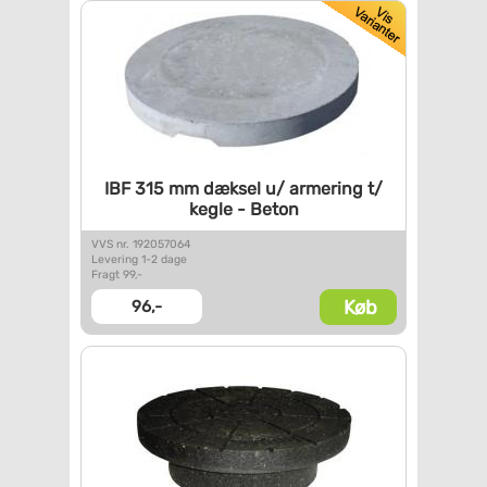
IBF 315 mm dæksel u/ armering
t/
kegle - Beton
VVS nr. 192057064
Levering 1-2 dage
Fragt 99,-
Køb
96,-