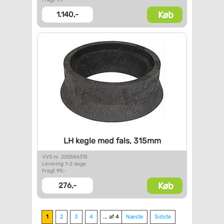
Køb
1.140,-
LH kegle med fals, 315mm
VVS nr. 225586315
Levering 1-2 dage
Fragt 99,-
Køb
276,-
1
2
3
4
... af 4
Næste
Sidste