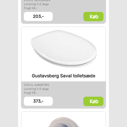
VVS nr. 609554524
Levering 1-2 dage
Fragt 65,-
Køb
203,-
Gustavsberg Saval toiletsæde
VVS nr. 614687100
Levering 1-2 dage
Fragt 99,-
Køb
373,-