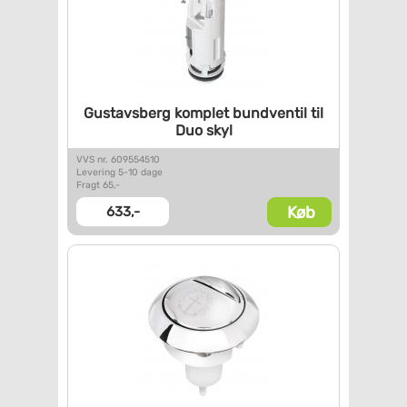
Gustavsberg komplet bundventil
til
Duo skyl
VVS nr. 609554510
Levering 5-10 dage
Fragt 65,-
Køb
633,-