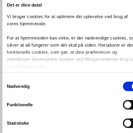
Det er dine data!
Gustavsberg Ventihuspakning
Vi bruger cookies for at optimere din oplevelse ved brug af
vores hjemmeside.
VVS nr. 609586595
Levering 1-2 dage
Fragt 65,-
For at hjemmesiden kan virke, er der nødvendige cookies, 
Køb
110,-
sikrer at alt fungerer som det skal på siden. Herudover er de
funktionelle cookies, som gør, at dine præferencer og
indstillinger eksempelvis huskes ved tilbagevendende brug a
vores hjemmeside.
Samtykkevalg
Foruden nødvendige og funktionelle cookies er der statistisk
Nødvendig
cookies. Disse bruger vi bl.a. til at måle trafik, omsætning,
konverteringsfrekevenser og lignende. Endelig er der
marketingcookies, som vi bruger til at målrette vores
Funktionelle
markedsføring med henblik på annonceindhold, som giver
Gustavsberg membran - Til
Nautic
mening for den enkelte af vores kunder.
og Estetic toilet fra
2017 og frem
Statistiske
VVS nr. 609586760
VVS-Shoppen.dk bruger både egne cookies og tredjeparts