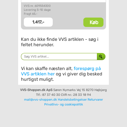
VVS nr. 609554300
Levering 5-10 dage
Fragt 65,-
Køb
1.417,-
Kan du ikke finde VVS artiklen - søg i
feltet herunder.
Vi kan skaffe næsten alt,
forespørg på
VVS artiklen her
og vi giver dig besked
hurtigst muligt.
VVS-Shoppen.dk ApS
Søren Nymarks Vej 15
8270 Højbjerg
Tlf.: 87 37 40 30
CVR nr.: 28 33 18 94
mail@vvs-shoppen.dk
Handelsbetingelser
Returvarer
Privatlivs- og cookiepolitik