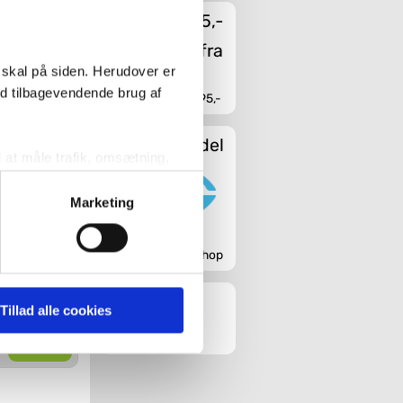
Fragt fra 45,-
r du
ryddelighed og
ilfuld måde
 matcher din
 skal på siden. Herudover er
ed tilbagevendende brug af
Fri fragt fra 4.995,-
Sikker handel
l at måle trafik, omsætning,
målrette vores markedsføring
Marketing
' nedenfor kan du se hvilke
Godkendt webshop
ce Smart
enarmatur
 pågældende cookies. Du har
Tillad alle cookies
r det ligeledes muligt, at
Køb