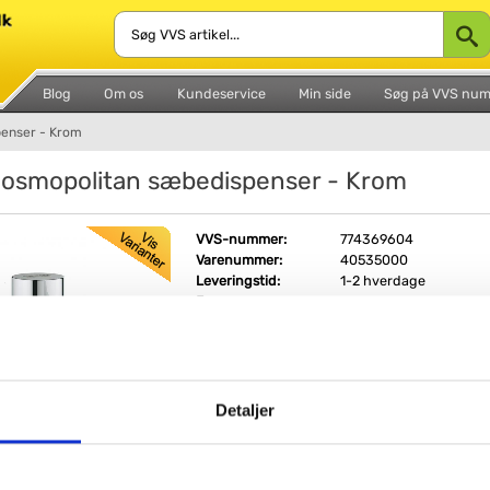
Blog
Om os
Kundeservice
Min side
Søg på VVS nu
enser - Krom
osmopolitan sæbedispenser - Krom
VVS-nummer:
774369604
Varenummer:
40535000
Leveringstid:
1-2 hverdage
Farve:
Krom, poleret
Fri fragt fra 4.995,-
Grohe Cosmopolitan sæbedispenser - Krom
Detaljer
Denne Grohe sæbedispenser er utrolig enkel i s
udtryk, men også i sin funktionalitet. Her får 
sæbedispenser i god tysk kvalitet, og i flot k
Belægningen er modstandsdytig overfor ridser 