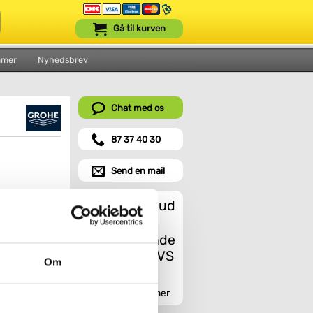
Gå til kurven
mmer
Nyhedsbrev
Chat med os
87 37 40 30
Send en mail
Et godt tilbud
Om
it visuelle
du en
Indhent tilbud her
rombelægning.
mv., og vil