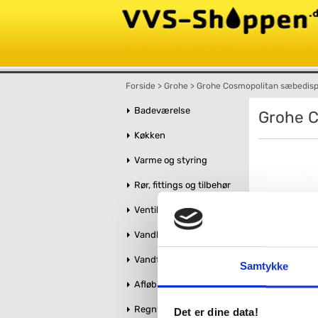
Forside
>
Grohe
>
Grohe Cosmopolitan sæbedisp
Badeværelse
Grohe C
Køkken
Varme og styring
Rør, fittings og tilbehør
Ventiler og stophaner
Vandbehandling
Vandforsyning
Samtykke
Afløb og kloak
Regnvandshåndtering
Det er dine data!