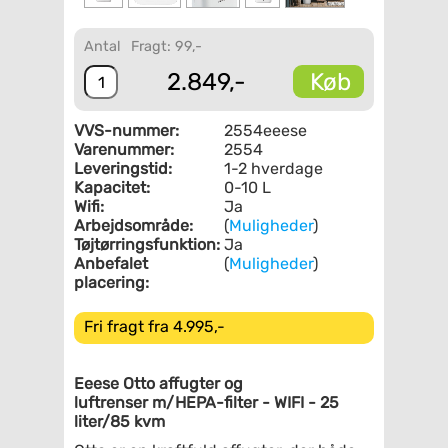
Antal
Fragt: 99,-
Køb
2.849,-
VVS-nummer:
2554eeese
Varenummer:
2554
Leveringstid:
1-2 hverdage
Kapacitet:
0-10 L
Wifi:
Ja
Arbejdsområde:
(
Muligheder
)
Tøjtørringsfunktion:
Ja
Anbefalet
(
Muligheder
)
placering:
Fri fragt fra 4.995,-
Eeese Otto affugter og
luftrenser m/HEPA-filter
- WIFI - 25
liter/85 kvm