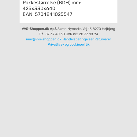
Pakkestørrelse (BDH) mm:
425x330x640
EAN: 5704841025547
VVS-Shoppen.dk ApS
Søren Nymarks Vej 15
8270 Højbjerg
Tlf.: 87 37 40 30
CVR nr.: 28 33 18 94
mail@vvs-shoppen.dk
Handelsbetingelser
Returvarer
Privatlivs- og cookiepolitik