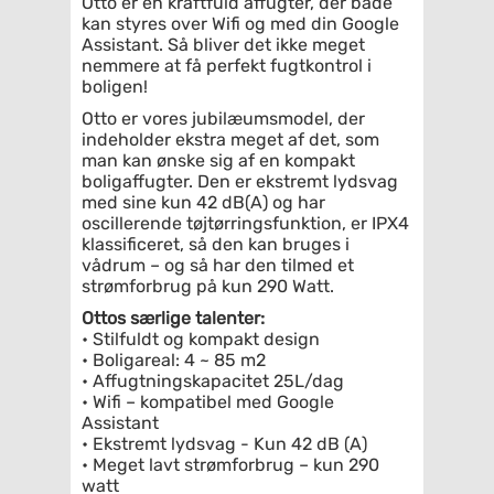
Otto er en kraftfuld affugter, der både
kan styres over Wifi og med din Google
Assistant. Så bliver det ikke meget
nemmere at få perfekt fugtkontrol i
boligen!
Otto er vores jubilæumsmodel, der
indeholder ekstra meget af det, som
man kan ønske sig af en kompakt
boligaffugter. Den er ekstremt lydsvag
med sine kun 42 dB(A) og har
oscillerende tøjtørringsfunktion, er IPX4
klassificeret, så den kan bruges i
vådrum – og så har den tilmed et
strømforbrug på kun 290 Watt.
Ottos særlige talenter:
• Stilfuldt og kompakt design
• Boligareal: 4 ~ 85 m2
• Affugtningskapacitet 25L/dag
• Wifi – kompatibel med Google
Assistant
• Ekstremt lydsvag - Kun 42 dB (A)
• Meget lavt strømforbrug – kun 290
watt