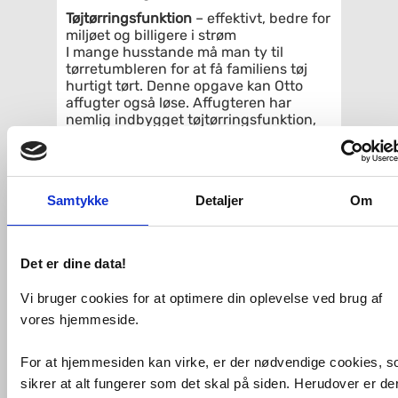
Tøjtørringsfunktion
– effektivt, bedre for
miljøet og billigere i strøm
I mange husstande må man ty til
tørretumbleren for at få familiens tøj
hurtigt tørt. Denne opgave kan Otto
affugter også løse. Affugteren har
nemlig indbygget tøjtørringsfunktion,
der kan styres via det funktionelle
display. Med blot et enkelt klik på
displayet, startes den oscillerende
praktiske tøjtørringsfunktion, som tørrer
Samtykke
Detaljer
Om
tøjet ekstra hurtigt. Da strømforbruget
er helt nede på 245W, er denne affugter
et billigere og smartere alternativ til en
tørretumbler.
Det er dine data!
Brug din Otto affugter på badeværelset
Et badeværelse er et af de rum, hvor
Vi bruger cookies for at optimere din oplevelse ved brug af
der dannes meget fugt. Efter et lunt
vores hjemmeside.
bad kan det være rart at kunne slå sin
Otto affugter til, for hurtigt at opnå en
For at hjemmesiden kan virke, er der nødvendige cookies, 
normal luftfugtighed i rummet. Otto
affugter er IPX4 klassificeret til vådrum,
sikrer at alt fungerer som det skal på siden. Herudover er de