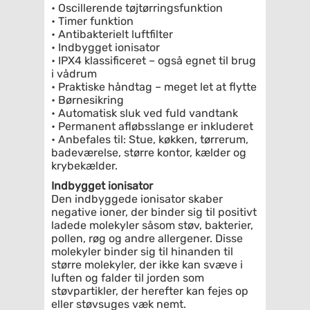
• Oscillerende tøjtørringsfunktion
• Timer funktion
• Antibakterielt luftfilter
• Indbygget ionisator
• IPX4 klassificeret – også egnet til brug
i vådrum
• Praktiske håndtag – meget let at flytte
• Børnesikring
• Automatisk sluk ved fuld vandtank
• Permanent afløbsslange er inkluderet
• Anbefales til: Stue, køkken, tørrerum,
badeværelse, større kontor, kælder og
krybekælder.
Indbygget ionisator
Den indbyggede ionisator skaber
negative ioner, der binder sig til positivt
ladede molekyler såsom støv, bakterier,
pollen, røg og andre allergener. Disse
molekyler binder sig til hinanden til
større molekyler, der ikke kan svæve i
luften og falder til jorden som
støvpartikler, der herefter kan fejes op
eller støvsuges væk nemt.