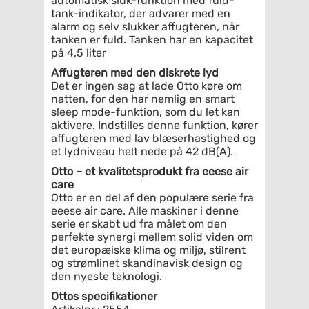
automatisk sluk-funktion med fuld-
tank-indikator, der advarer med en
alarm og selv slukker affugteren, når
tanken er fuld. Tanken har en kapacitet
på 4,5 liter
Affugteren med den diskrete lyd
Det er ingen sag at lade Otto køre om
natten, for den har nemlig en smart
sleep mode-funktion, som du let kan
aktivere. Indstilles denne funktion, kører
affugteren med lav blæserhastighed og
et lydniveau helt nede på 42 dB(A).
Otto – et kvalitetsprodukt fra eeese air
care
Otto er en del af den populære serie fra
eeese air care. Alle maskiner i denne
serie er skabt ud fra målet om den
perfekte synergi mellem solid viden om
det europæiske klima og miljø, stilrent
og strømlinet skandinavisk design og
den nyeste teknologi.
Ottos specifikationer