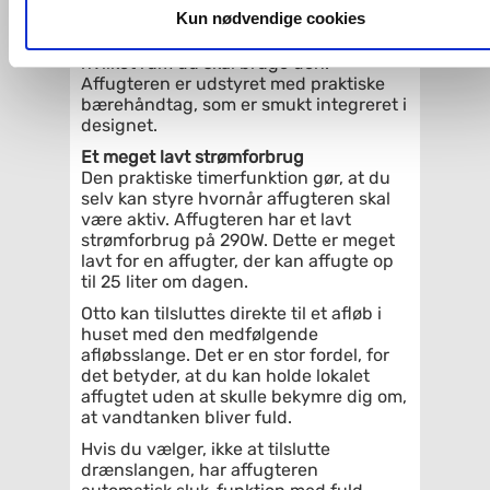
Nem at håndtere
dit samtykke, hvis du måtte ønske det.
Kun nødvendige cookies
Med sine kun 15,7 kilo, er det nemt at
flytte affugteren rundt - alt efter i
hvilket rum du skal bruge den.
Du kan se mere om, hvordan vi behandler dine
Affugteren er udstyret med praktiske
personoplysninger, ved at klikke
her
.
bærehåndtag, som er smukt integreret i
designet.
Et meget lavt strømforbrug
Den praktiske timerfunktion gør, at du
selv kan styre hvornår affugteren skal
være aktiv. Affugteren har et lavt
strømforbrug på 290W. Dette er meget
lavt for en affugter, der kan affugte op
til 25 liter om dagen.
Otto kan tilsluttes direkte til et afløb i
huset med den medfølgende
afløbsslange. Det er en stor fordel, for
det betyder, at du kan holde lokalet
affugtet uden at skulle bekymre dig om,
at vandtanken bliver fuld.
Hvis du vælger, ikke at tilslutte
drænslangen, har affugteren