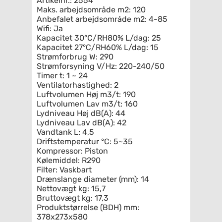
Artikelnr.: 2554
Maks. arbejdsområde m2: 120
Anbefalet arbejdsområde m2: 4-85
Wifi: Ja
Kapacitet 30°C/RH80% L/dag: 25
Kapacitet 27°C/RH60% L/dag: 15
Strømforbrug W: 290
Strømforsyning V/Hz: 220-240/50
Timer t: 1 ~ 24
Ventilatorhastighed: 2
Luftvolumen Høj m3/t: 190
Luftvolumen Lav m3/t: 160
Lydniveau Høj dB(A): 44
Lydniveau Lav dB(A): 42
Vandtank L: 4,5
Driftstemperatur °C: 5~35
Kompressor: Piston
Kølemiddel: R290
Filter: Vaskbart
Drænslange diameter (mm): 14
Nettovægt kg: 15,7
Bruttovægt kg: 17,3
Produktstørrelse (BDH) mm:
378x273x580