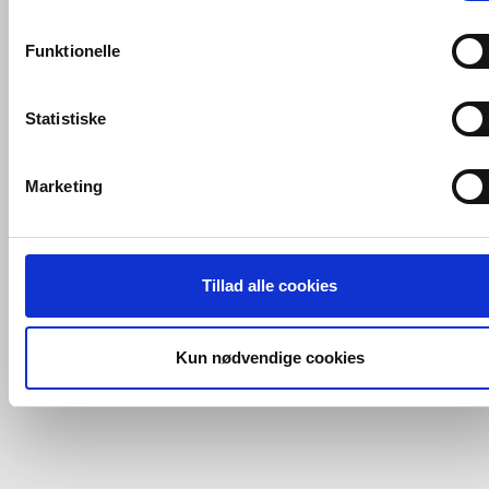
konverteringsfrekevenser og lignende. Endelig er der
marketingcookies, som vi bruger til at målrette vores
Funktionelle
markedsføring med henblik på annonceindhold, som giver
mening for den enkelte af vores kunder.
Statistiske
VVS-Shoppen.dk bruger både egne cookies og tredjeparts
cookies. Ved at klikke 'Vis detaljer' nedenfor kan du se hvilk
Marketing
tredjeparts cookies, som vores hjemmeside benytter.
Hvis du accepterer alle cookies, så giver du samtykke til de
ovenfor nævnte formål med de pågældende cookies. Du har
Tillad alle cookies
imidlertid også mulighed for at vælge bestemte cookie-typer t
og fra nedenfor. Til enhver tid er det ligeledes muligt, at ændr
dit samtykke, hvis du måtte ønske det.
Kun nødvendige cookies
Du kan se mere om, hvordan vi behandler dine
personoplysninger, ved at klikke
her
.