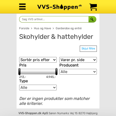
Forside
>
Hus og Have
>
Garderobe og entré
Skohylder & hattehylder
Skjul filtre
Pris
Producent
213,-
4.945,-
Type
Der er ingen produkter som matcher
alle kriterier.
VVS-Shoppen.dk ApS
Søren Nymarks Vej 15
8270 Højbjerg