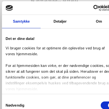
Tlf.: 87 37 40 30
CVR nr.: 28 33 18 94
mail@vvs-shoppen.dk
Handelsbetingelser
Returvarer
Privatlivs- og cookiepolitik
Samtykke
Detaljer
Om
Det er dine data!
Vi bruger cookies for at optimere din oplevelse ved brug af
vores hjemmeside.
For at hjemmesiden kan virke, er der nødvendige cookies, 
sikrer at alt fungerer som det skal på siden. Herudover er de
funktionelle cookies, som gør, at dine præferencer og
indstillinger eksempelvis huskes ved tilbagevendende brug a
vores hjemmeside.
Samtykkevalg
Foruden nødvendige og funktionelle cookies er der statistisk
Nødvendig
cookies. Disse bruger vi bl.a. til at måle trafik, omsætning,