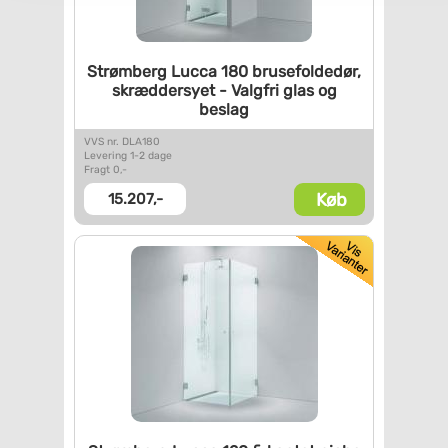
Strømberg Lucca 180
brusefoldedør,
skræddersyet -
Valgfri glas og
beslag
VVS nr. DLA180
Levering 1-2 dage
Fragt 0,-
Køb
15.207,-