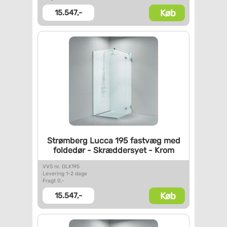
Køb
15.547,-
Strømberg Lucca 195 fastvæg
med
foldedør - Skræddersyet -
Krom
VVS nr. DLK195
Levering 1-2 dage
Fragt 0,-
Køb
15.547,-