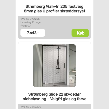
Strømberg Walk-In 205 fastvæg
8mm glas U profiler
skræddersyet
VVS nr. DWA205
Levering 21 dage
Fragt 0,-
Køb
7.642,-
Strømberg Slide 22 skydedør
nicheløsning - Valgfri glas og
farve
VVS nr. DJA2200