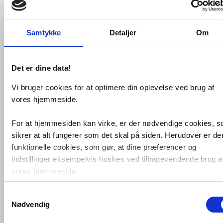
Samtykke
Detaljer
Om
Det er dine data!
Vi bruger cookies for at optimere din oplevelse ved brug af
vores hjemmeside.
Strømberg Lucca 30 dobbelt
For at hjemmesiden kan virke, er der nødvendige cookies, 
nichedør - Skræddersyet
sikrer at alt fungerer som det skal på siden. Herudover er de
funktionelle cookies, som gør, at dine præferencer og
VVS nr. DLA30
Levering 5-10 dage
indstillinger eksempelvis huskes ved tilbagevendende brug a
Fragt 0,-
vores hjemmeside.
Køb
14.256,-
Samtykkevalg
Foruden nødvendige og funktionelle cookies er der statistisk
Nødvendig
cookies. Disse bruger vi bl.a. til at måle trafik, omsætning,
konverteringsfrekevenser og lignende. Endelig er der