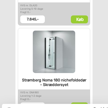
VVS nr. DLA20
Levering 5-10 dage
Fragt 0,-
Køb
7.845,-
Strømberg Noma 180
nichefoldedør
- Skræddersyet
VVS nr. DNA180
Levering 1-2 dage
Fragt 0,-
Køb
10.957,-