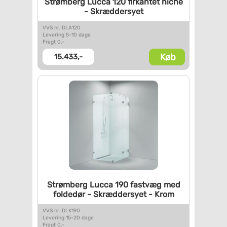
Strømberg Lucca 120 firkantet
niche
- Skræddersyet
VVS nr. DLA120
Levering 5-10 dage
Fragt 0,-
Køb
15.433,-
Strømberg Lucca 190 fastvæg
med
foldedør - Skræddersyet -
Krom
VVS nr. DLK190
Levering 15-20 dage
Fragt 0,-