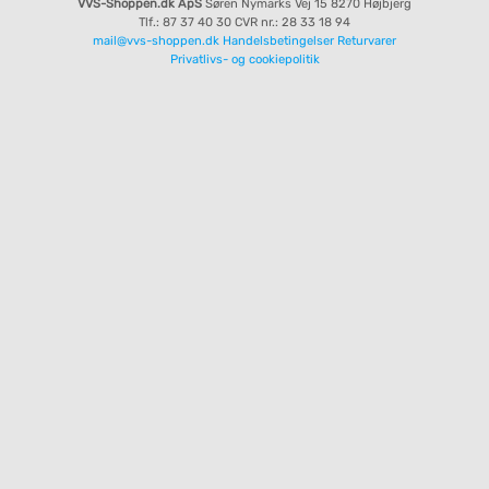
VVS-Shoppen.dk ApS
Søren Nymarks Vej 15
8270 Højbjerg
Tlf.: 87 37 40 30
CVR nr.: 28 33 18 94
mail@vvs-shoppen.dk
Handelsbetingelser
Returvarer
Privatlivs- og cookiepolitik