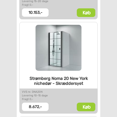
Levering 15-20 dage
Fragt 0,-
Køb
10.153,-
Strømberg Noma 20 New York
nichedør - Skræddersyet
VVS nr. DNA20N
Levering 10-15 dage
Fragt 0,-
Køb
8.672,-