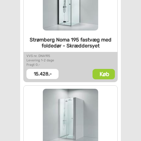
Strømberg Noma 195 fastvæg med
foldedør - Skræddersyet
VVS nr. DNA195
Levering 1-2 dage
Fragt 0,-
Køb
15.428,-