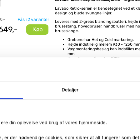
Lavabo Retro-serien er kendetegnet ved et kl
design og bløde svungne linjer.
0,-
Fås i 2 varianter
Leveres med 2-grebs blandingsbatteri, højde in
brusestang, hovedbruser, håndbruser med ho
649,-
Køb
bruseslange.
Grebene har Hot og Cold markering.
Højde indstillelig mellem 930 - 1230 mm
Vægmonteringsbeslag kan indstilles me
mm.
Hovedbruser diameter: Ø215 mm.
Centerafstand: Dansk standard på CC15
medfølger 2 stk rosetter.
Fremstillet i massiv poleret messing. Messing v
smukt ved brug.
Detaljer
e produkter
Lavabo Retro 2-grebs
Lavabo Retro
håndvaskarmatur -
badekararma
imere din oplevelse ved brug af vores hjemmeside.
Messing natur
m/håndbruser
natur
, er der nødvendige cookies, som sikrer at alt fungerer som det