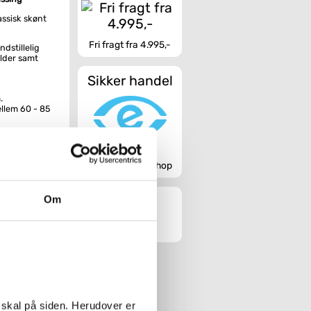
assisk skønt
Fri fragt fra 4.995,-
dstillelig
lder samt
Sikker handel
.
llem 60 - 85
0, der
Godkendt webshop
il patinere
Om
tur
 - Messing
 skal på siden. Herudover er