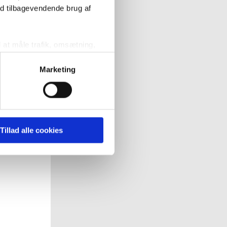
ed tilbagevendende brug af
Køb
l at måle trafik, omsætning,
målrette vores markedsføring
Marketing
' nedenfor kan du se hvilke
 pågældende cookies. Du har
Tillad alle cookies
r det ligeledes muligt, at