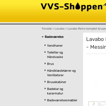
Forside
>
Lavabo
>
Lavabo Retro komplet bruse
Badeværelse
Lavabo 
Vandhaner
- Messi
Toiletter og
Håndvaske
Brus
Håndklædetørrer og
Ventilatorer
Brusekabiner
Badekar og
kararmatur
Badeværelsesmøbler