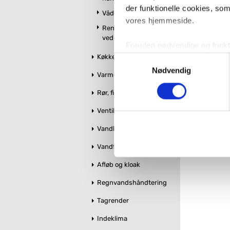
der funktionelle cookies, so
2.245
Vådrumslamper
vores hjemmeside.
Rengøring og
vedligeholdelse
Foruden nødvendige og funktio
Køkken
konverteringsfrekevenser og 
Samtykkevalg
med henblik på annonceindhol
Nødvendig
Varme og styring
Rør, fittings og tilbehør
VVS-Shoppen.dk bruger både e
tredjeparts cookies, som vo
Ventiler og stophaner
Vandbehandling
Hvis du accepterer alle cook
imidlertid også mulighed for a
Vandforsyning
ændre i dit samtykke, hvis d
Afløb og kloak
Du kan se mere om, hvordan 
Regnvandshåndtering
Tagrender
Indeklima