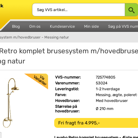
Blog
Om os
Kundeservice
Min side
Søg på VVS nu
system m/hovedbruser - Messing natur
Retro komplet brusesystem m/hovedbruse
ng natur
VVS-nummer:
725774805
Varenummer:
53024
Leveringstid:
1-2 hverdage
Farve:
Messing, ægte, poleret (
Hovedbruser:
Med hovedbruser
Størrelse på
Ø 210 mm
hovedbruser:
Fri fragt fra 4.995,-
Lavabo Retro komplet brusesystem - Ægte me