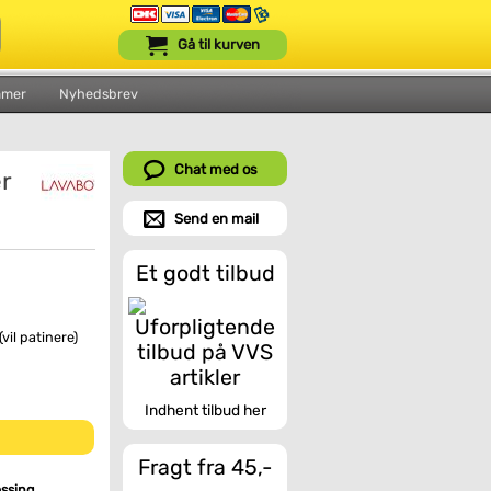
Gå til kurven
mmer
Nyhedsbrev
Chat med os
r
Send en mail
Et godt tilbud
vil patinere)
Indhent tilbud her
Fragt fra 45,-
ssing