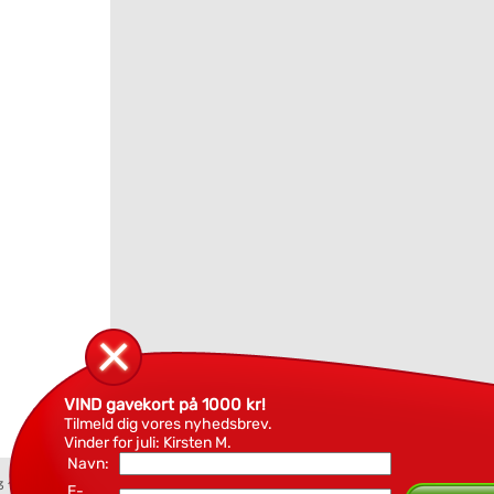
VIND gavekort på 1000 kr!
Tilmeld dig vores nyhedsbrev.
Vinder for juli: Kirsten M.
Navn:
3 18 94
E-