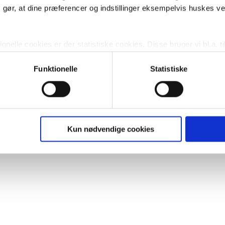
m gør, at dine præferencer og indstillinger eksempelvis huskes v
Køb
,-
3.724,-
nelle cookies er der statistiske cookies. Disse bruger vi bl.a. ti
lignende. Endelig er der marketingcookies, som vi bruger til at 
d, som giver mening for den enkelte af vores kunder.
Funktionelle
Statistiske
gne cookies og tredjeparts cookies. Ved at klikke 'Vis detaljer
res hjemmeside benytter.
ies, så giver du samtykke til de ovenfor nævnte formål med de
Kun nødvendige cookies
t vælge bestemte cookie-typer til og fra nedenfor. Til enhver tid e
u måtte ønske det.
vi behandler dine personoplysninger, ved at klikke
her
.