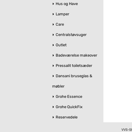
Hus og Have
Lamper
Care
Centralstøvsuger
Outlet
Badeværelse makeover
Pressalit toiletsæder
Dansani bruseglas &
møbler
Grohe Essence
Grohe QuickFix
Reservedele
VVS-S