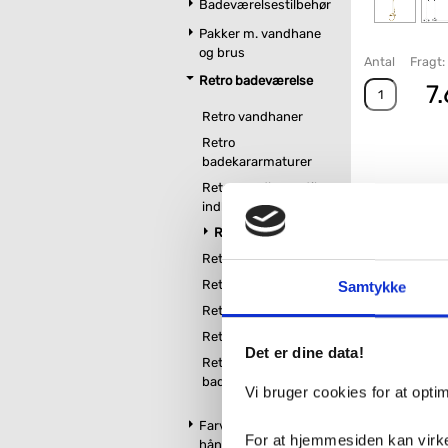
Badeværelsestilbehør
Pakker m. vandhane
og brus
Antal
Fragt: 
Retro badeværelse
7.
Retro vandhaner
Retro
badekararmaturer
Retro vandhaner til
indbygning i væg
Retro brus
Retro håndvaske
Retro badmøbler
Samtykke
Retro toiletter
Relatered
Retro badekar
Det er dine data!
Retro tilbehør til
badeværelse
Vi bruger cookies for at opt
Farvet toilet &
For at hjemmesiden kan virke
håndvask