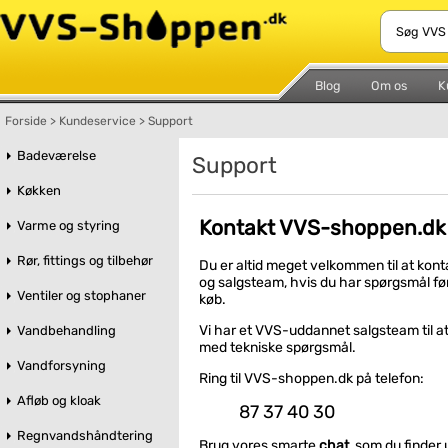
Blog
Om os
K
Forside
>
Kundeservice
>
Support
Badeværelse
Support
Køkken
Kontakt VVS-shoppen.dk
Varme og styring
Rør, fittings og tilbehør
Du er altid meget velkommen til at kon
og salgsteam, hvis du har spørgsmål før,
Ventiler og stophaner
køb.
Vi har et VVS-uddannet salgsteam til at
Vandbehandling
med tekniske spørgsmål.
Vandforsyning
Ring til VVS-shoppen.dk på telefon:
Afløb og kloak
87 37 40 30
Regnvandshåndtering
Brug vores smarte
chat
, som du finder u