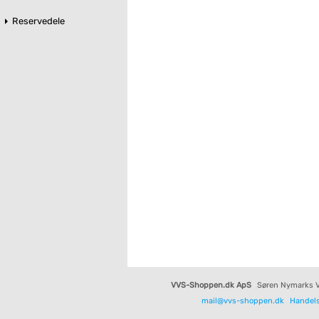
Reservedele
VVS-Shoppen.dk ApS
Søren Nymarks V
mail@vvs-shoppen.dk
Handels