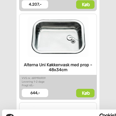
Køb
4.207,-
Alterna Uni Køkkenvask med
prop -
48x34cm
VVS nr. 689196909
Levering 1-2 dage
Fragt 65,-
Køb
644,-