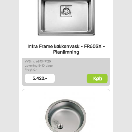
Intra Frame køkkenvask -
FR60SX -
Planlimning
VVS nr. 681347120
Levering 5-10 dage
Fragt 0,-
Køb
5.422,-