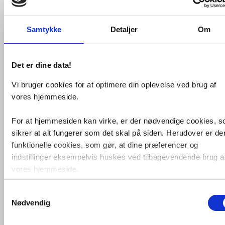
Samtykke
Detaljer
Om
Det er dine data!
Grohe K200 køkkenvask i
rustfrit stål
Vi bruger cookies for at optimere din oplevelse ved brug af
inkl. Bau Edge
køkkenarmatur i krom
vores hjemmeside.
VVS nr. 681880824
Levering 5-10 dage
For at hjemmesiden kan virke, er der nødvendige cookies, 
Fragt 99,-
sikrer at alt fungerer som det skal på siden. Herudover er de
Køb
1.759,-
funktionelle cookies, som gør, at dine præferencer og
indstillinger eksempelvis huskes ved tilbagevendende brug a
vores hjemmeside.
Samtykkevalg
Foruden nødvendige og funktionelle cookies er der statistisk
Nødvendig
cookies. Disse bruger vi bl.a. til at måle trafik, omsætning,
konverteringsfrekevenser og lignende. Endelig er der