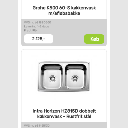
Grohe K500 60-S køkkenvask
m/afløbsbakke
VVS nr. 681880560
Levering 1-2 dage
Fragt 99,-
Køb
2.125,-
Intra Horizon HZ815D dobbelt
køkkenvask - Rustfrit stål
VVS nr. 681455130