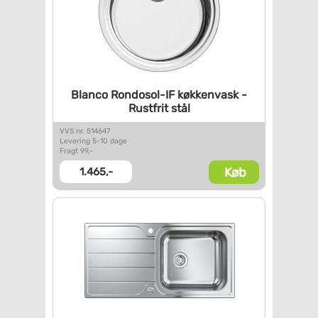
Blanco Rondosol-IF køkkenvask
-
Rustfrit stål
VVS nr. 514647
Levering 5-10 dage
Fragt 99,-
Køb
1.465,-