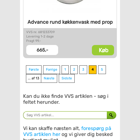
Advance rund køkkenvask med
prop
VVS nr. 681233709
Levering 1-2 dage
Fragt 99,-
Køb
665,-
Første
Forrige
1
2
3
4
5
... af 13
Næste
Sidste
Kan du ikke finde VVS artiklen - søg i
feltet herunder.
Vi kan skaffe næsten alt,
forespørg på
VVS artiklen her
og vi giver dig besked