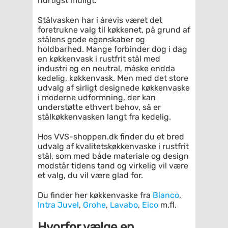
hurtigst muligt.
Stålvasken har i årevis været det
foretrukne valg til køkkenet, på grund af
stålens gode egenskaber og
holdbarhed. Mange forbinder dog i dag
en køkkenvask i rustfrit stål med
industri og en neutral, måske endda
kedelig, køkkenvask. Men med det store
udvalg af sirligt designede køkkenvaske
i moderne udformning, der kan
understøtte ethvert behov, så er
stålkøkkenvasken langt fra kedelig.
Hos VVS-shoppen.dk finder du et bred
udvalg af kvalitetskøkkenvaske i rustfrit
stål, som med både materiale og design
modstår tidens tand og virkelig vil være
et valg, du vil være glad for.
Du finder her køkkenvaske fra
Blanco
,
Intra Juvel
,
Grohe
,
Lavabo
,
Eico
m.fl.
Hvorfor vælge en