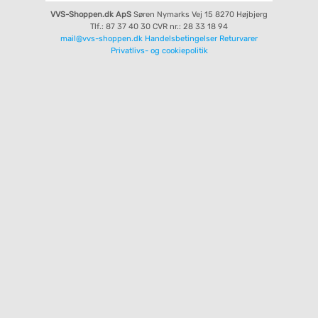
VVS-Shoppen.dk ApS
Søren Nymarks Vej 15
8270 Højbjerg
Tlf.: 87 37 40 30
CVR nr.: 28 33 18 94
mail@vvs-shoppen.dk
Handelsbetingelser
Returvarer
Privatlivs- og cookiepolitik