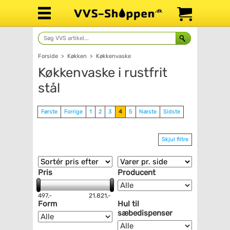
Forside
>
Køkken
>
Køkkenvaske
Køkkenvaske i rustfrit
stål
Første
Forrige
1
2
3
4
5
Næste
Sidste
Skjul filtre
Pris
Producent
497,-
21.821,-
Form
Hul til
sæbedispenser