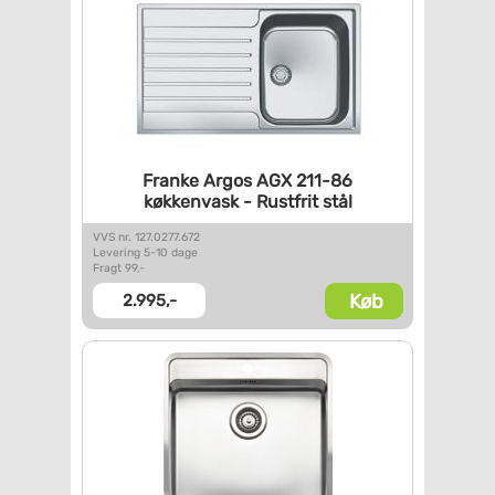
Franke Argos AGX 211-86
køkkenvask - Rustfrit stål
VVS nr. 127.0277.672
Levering 5-10 dage
Fragt 99,-
Køb
2.995,-