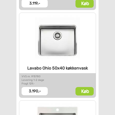
Køb
3.119,-
Lavabo Ohio 50x40 køkkenvask
VVS nr. R15780
Levering 1-2 dage
Fragt 129,-
Køb
3.190,-