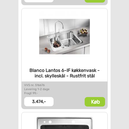
Blanco Lantos 6-IF køkkenvask
-
incl. skylleskål - Rustfrit
stål
VVS nr. 516676
Levering 1-2 dage
Fragt 99,-
Køb
3.474,-