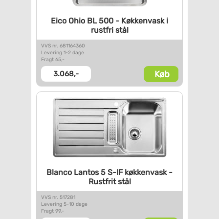
Eico Ohio BL 500 - Køkkenvask
i
rustfri stål
VVS nr. 681164360
Levering 1-2 dage
Fragt 65,-
Køb
3.068,-
Blanco Lantos 5 S-IF
køkkenvask -
Rustfrit stål
VVS nr. 517281
Levering 5-10 dage
Fragt 99,-