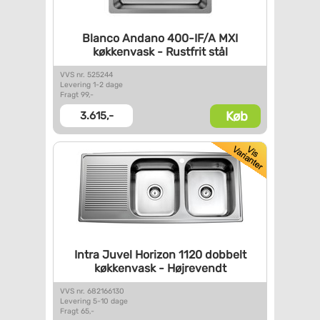
Blanco Andano 400-IF/A MXI
køkkenvask - Rustfrit stål
VVS nr. 525244
Levering 1-2 dage
Fragt 99,-
Køb
3.615,-
Intra Juvel Horizon 1120
dobbelt
køkkenvask -
Højrevendt
VVS nr. 682166130
Levering 5-10 dage
Fragt 65,-