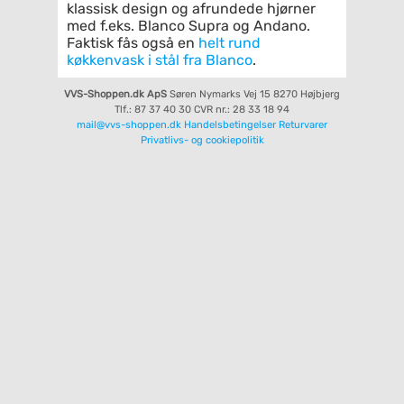
klassisk design og afrundede hjørner
med f.eks. Blanco Supra og Andano.
Faktisk fås også en
helt rund
køkkenvask i stål fra Blanco
.
VVS-Shoppen.dk ApS
Søren Nymarks Vej 15
8270 Højbjerg
Tlf.: 87 37 40 30
CVR nr.: 28 33 18 94
mail@vvs-shoppen.dk
Handelsbetingelser
Returvarer
Privatlivs- og cookiepolitik