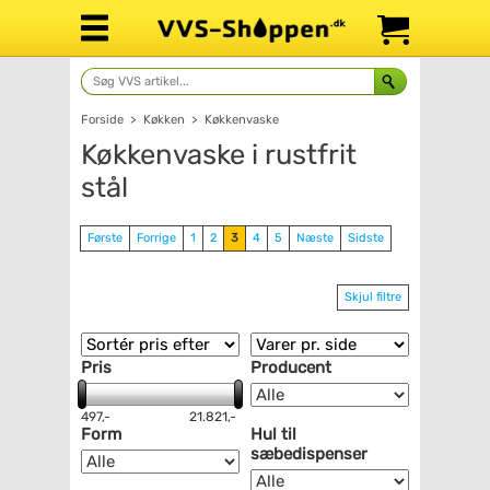
Forside
>
Køkken
>
Køkkenvaske
Køkkenvaske i rustfrit
stål
Første
Forrige
1
2
3
4
5
Næste
Sidste
Skjul filtre
Pris
Producent
497,-
21.821,-
Form
Hul til
sæbedispenser