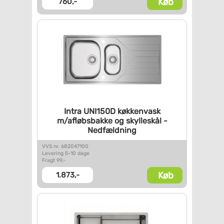
Køb
760,-
Intra UNI150D køkkenvask
m/afløbsbakke og skylleskål -
Nedfældning
VVS nr. 682047100
Levering 5-10 dage
Fragt 99,-
Køb
1.873,-