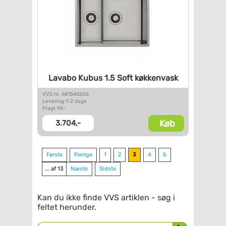
Lavabo Kubus 1.5 Soft
køkkenvask
VVS nr. 681545506
Levering 1-2 dage
Fragt 99,-
Køb
3.704,-
Første
Forrige
1
2
3
4
5
... af 13
Næste
Sidste
Kan du ikke finde VVS artiklen - søg i
feltet herunder.