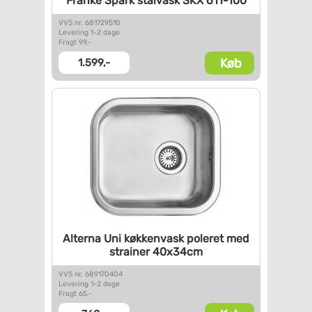
Franke Spark stålvask SKX
611-100
VVS nr. 681729510
Levering 1-2 dage
Fragt 99,-
Køb
1.599,-
Alterna Uni køkkenvask poleret
med
strainer 40x34cm
VVS nr. 689170404
Levering 1-2 dage
Fragt 65,-