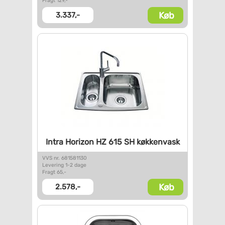
Fragt 129,-
Køb
3.337,-
Intra Horizon HZ 615 SH
køkkenvask
VVS nr. 681581130
Levering 1-2 dage
Fragt 65,-
Køb
2.578,-