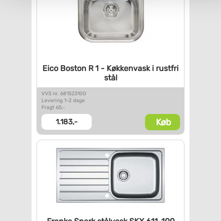
Eico Boston R 1 - Køkkenvask i
rustfri
stål
VVS nr. 681523100
Levering 1-2 dage
Fragt 65,-
Køb
1.183,-