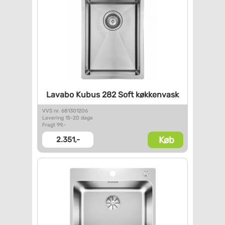
Lavabo Kubus 282 Soft
køkkenvask
VVS nr. 681301206
Levering 15-20 dage
Fragt 99,-
Køb
2.351,-