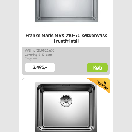
Franke Maris MRX 210-70
køkkenvask
i rustfri stål
VVS nr. 127.0526.670
Levering 5-10 dage
Fragt 99,-
Køb
3.495,-