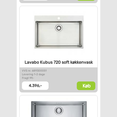
Lavabo Kubus 720 soft
køkkenvask
VVS nr. 689300051
Levering 1-2 dage
Fragt 99,-
Køb
4.396,-