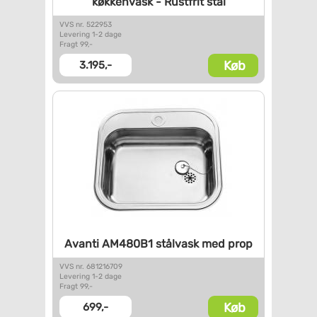
køkkenvask - Rustfrit stål
VVS nr. 522953
Levering 1-2 dage
Fragt 99,-
Køb
3.195,-
Avanti AM480B1 stålvask med
prop
VVS nr. 681216709
Levering 1-2 dage
Fragt 99,-
Køb
699,-