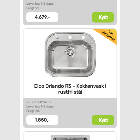
Levering 1-2 dage
Fragt 99,-
Køb
4.679,-
Eico Orlando R3 - Køkkenvask i
rustfri stål
VVS nr. 681170200
Levering 1-2 dage
Fragt 65,-
Køb
1.850,-