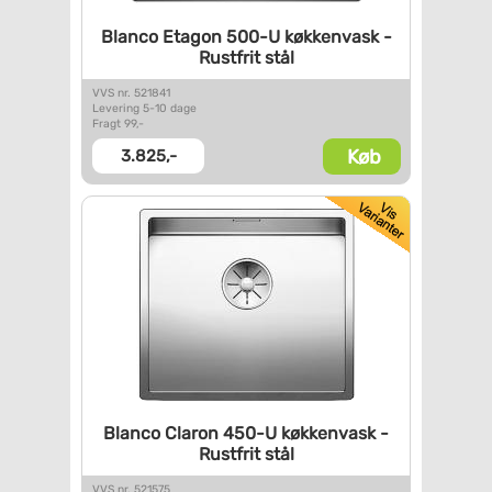
Blanco Etagon 500-U køkkenvask
-
Rustfrit stål
VVS nr. 521841
Levering 5-10 dage
Fragt 99,-
Køb
3.825,-
Blanco Claron 450-U køkkenvask
-
Rustfrit stål
VVS nr. 521575