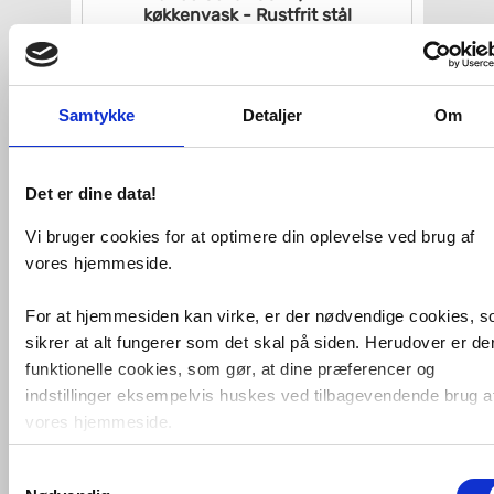
køkkenvask - Rustfrit stål
VVS nr. 526127
Levering 1-2 dage
Fragt 99,-
Køb
4.720,-
Samtykke
Detaljer
Om
Det er dine data!
Vi bruger cookies for at optimere din oplevelse ved brug af
vores hjemmeside.
For at hjemmesiden kan virke, er der nødvendige cookies, 
sikrer at alt fungerer som det skal på siden. Herudover er de
Franke Argos AGX 211-100
køkkenvask
funktionelle cookies, som gør, at dine præferencer og
indstillinger eksempelvis huskes ved tilbagevendende brug a
VVS nr. 127.0316.362
Levering 10-15 dage
vores hjemmeside.
Fragt 99,-
Køb
4.994,-
Samtykkevalg
Foruden nødvendige og funktionelle cookies er der statistisk