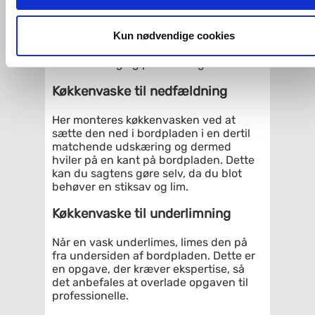
imidlertid også mulighed for at vælge bestemte cookie-typer t
Montering af køkkenvask:
og fra nedenfor. Til enhver tid er det ligeledes muligt, at ændr
dit samtykke, hvis du måtte ønske det.
Kun nødvendige cookies
Der er overordnet set 3 typer montering
af køkkenvaske: Nedfældning,
underlimning og planlimning.
Du kan se mere om, hvordan vi behandler dine
personoplysninger, ved at klikke
her
.
Køkkenvaske til nedfældning
Her monteres køkkenvasken ved at
sætte den ned i bordpladen i en dertil
matchende udskæring og dermed
hviler på en kant på bordpladen. Dette
kan du sagtens gøre selv, da du blot
behøver en stiksav og lim.
Køkkenvaske til underlimning
Når en vask underlimes, limes den på
fra undersiden af bordpladen. Dette er
en opgave, der kræver ekspertise, så
det anbefales at overlade opgaven til
professionelle.