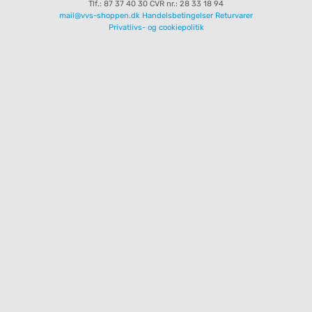
Tlf.: 87 37 40 30
CVR nr.: 28 33 18 94
mail@vvs-shoppen.dk
Handelsbetingelser
Returvarer
Privatlivs- og cookiepolitik