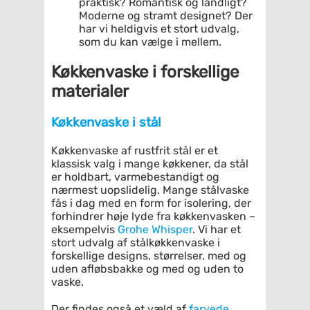
praktisk? Romantisk og landligt?
Moderne og stramt designet? Der
har vi heldigvis et stort udvalg,
som du kan vælge i mellem.
Køkkenvaske i forskellige
materialer
Køkkenvaske i stål
Køkkenvaske af rustfrit stål er et
klassisk valg i mange køkkener, da stål
er holdbart, varmebestandigt og
nærmest uopslidelig. Mange stålvaske
fås i dag med en form for isolering, der
forhindrer høje lyde fra køkkenvasken –
eksempelvis
Grohe Whisper
. Vi har et
stort udvalg af stålkøkkenvaske i
forskellige designs, størrelser, med og
uden afløbsbakke og med og uden to
vaske.
Der findes også et væld af
farvede