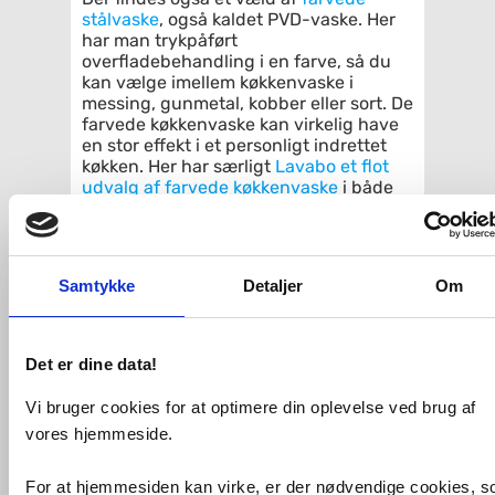
stålvaske
, også kaldet PVD-vaske. Her
har man trykpåført
overfladebehandling i en farve, så du
kan vælge imellem køkkenvaske i
messing, gunmetal, kobber eller sort. De
farvede køkkenvaske kan virkelig have
en stor effekt i et personligt indrettet
køkken. Her har særligt
Lavabo et flot
udvalg af farvede køkkenvaske
i både
messing, bronze, sort og antracit m. fl.
Køkkenvaske i porcelæn
Samtykke
Detaljer
Om
Køkkenvasken i porcelæn er endnu et
klassisk valg. En porcelænsvask er
oftest i hvid, men kan faktisk også fås i
sort, knækket hvid og koksgrå.
Det er dine data!
Porcelæn er et hårdført materiale, som
ligesom stålvasken, kan tåle meget høje
Vi bruger cookies for at optimere din oplevelse ved brug af
temperaturer, ikke slides og er
vores hjemmeside.
supernem at rengøre.
Porcelænskøkkenvaske kan med deres
enkle look passe ind i ethvert køkken,
For at hjemmesiden kan virke, er der nødvendige cookies, 