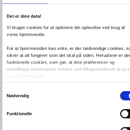
VVS nr. 722130862+701560102
Levering 5-10 dage
Det er dine data!
Fragt 0,-
Køb
11.295,-
Vi bruger cookies for at optimere din oplevelse ved brug af
vores hjemmeside.
For at hjemmesiden kan virke, er der nødvendige cookies, 
sikrer at alt fungerer som det skal på siden. Herudover er de
funktionelle cookies, som gør, at dine præferencer og
indstillinger eksempelvis huskes ved tilbagevendende brug a
vores hjemmeside.
Samtykkevalg
Foruden nødvendige og funktionelle cookies er der statistisk
Nødvendig
cookies. Disse bruger vi bl.a. til at måle trafik, omsætning,
hansgrohe Croma Select S 280
komplet brusesystem Eco -
Børstet
konverteringsfrekevenser og lignende. Endelig er der
bronze
marketingcookies, som vi bruger til at målrette vores
Funktionelle
markedsføring med henblik på annonceindhold, som giver
VVS nr. 722375932
Levering 5-10 dage
mening for den enkelte af vores kunder.
Fragt 0,-