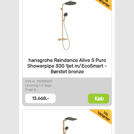
hansgrohe Raindance Alive S
Puro
Showerpipe 300 1jet
m/EcoSmart -
Børstet bronze
VVS nr. 722136602
Levering 1-2 dage
Fragt 0,-
Køb
13.668,-