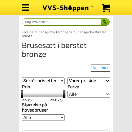
Forside
>
hansgrohe kampagne
>
hansgrohe Børstet
bronze
Brusesæt i børstet
bronze
Skjul filtre
Pris
Farve
9.681,-
20.873,-
Størrelse på
hovedbruser