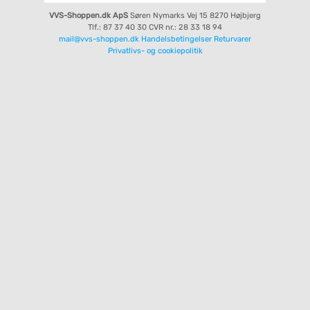
VVS-Shoppen.dk ApS
Søren Nymarks Vej 15
8270 Højbjerg
Tlf.: 87 37 40 30
CVR nr.: 28 33 18 94
mail@vvs-shoppen.dk
Handelsbetingelser
Returvarer
Privatlivs- og cookiepolitik