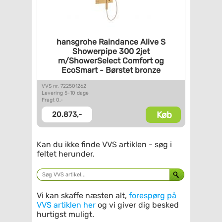
hansgrohe Raindance Alive S
Showerpipe 300 2jet
m/ShowerSelect Comfort og
EcoSmart - Børstet bronze
VVS nr. 722501262
Levering 5-10 dage
Fragt 0,-
Køb
20.873,-
Kan du ikke finde VVS artiklen - søg i
feltet herunder.
Vi kan skaffe næsten alt,
forespørg på
VVS artiklen her
og vi giver dig besked
hurtigst muligt.