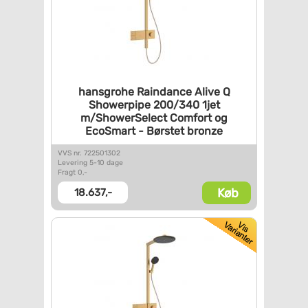
hansgrohe Raindance Alive Q
Showerpipe 200/340 1jet
m/ShowerSelect Comfort og
EcoSmart - Børstet bronze
VVS nr. 722501302
Levering 5-10 dage
Fragt 0,-
Køb
18.637,-