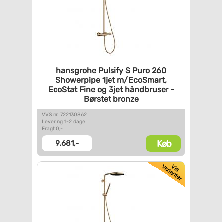
hansgrohe Pulsify S Puro 260
Showerpipe 1jet m/EcoSmart,
EcoStat Fine og 3jet
håndbruser -
Børstet bronze
VVS nr. 722130862
Levering 1-2 dage
Fragt 0,-
Køb
9.681,-