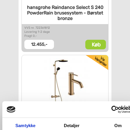
hansgrohe Raindance Select S
240
PowderRain brusesystem -
Børstet
bronze
VVS nr. 722361812
Levering 1-2 dage
Fragt 0,-
Køb
12.455,-
hansgrohe Pulsify S Puro &
Tecturis
komplet pakke til
badeværelset -
Samtykke
Detaljer
Om
Børstet bronze