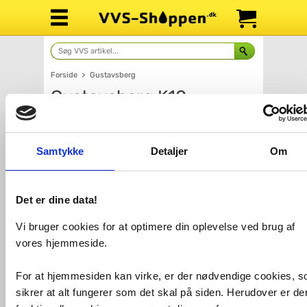
Forside
>
Gustavsberg
Gustavsberg K10
møbelgreb - Messing
Samtykke
Detaljer
Om
Det er dine data!
Vi bruger cookies for at optimere din oplevelse ved brug af
vores hjemmeside.
For at hjemmesiden kan virke, er der nødvendige cookies, 
Antal
Fragt: 65,-
Fås i 2 varianter
sikrer at alt fungerer som det skal på siden. Herudover er de