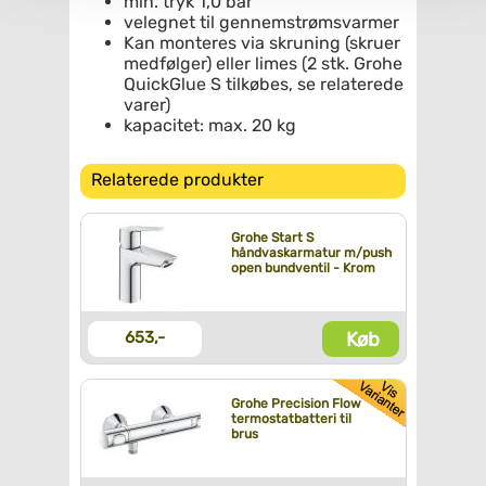
min. tryk 1,0 bar
velegnet til gennemstrømsvarmer
Kan monteres via skruning (skruer
medfølger) eller limes (2 stk. Grohe
QuickGlue S tilkøbes, se relaterede
varer)
kapacitet: max. 20 kg
Relaterede produkter
Grohe Start S
håndvaskarmatur m/push
open bundventil - Krom
Køb
653,-
Grohe Precision Flow
termostatbatteri til
brus