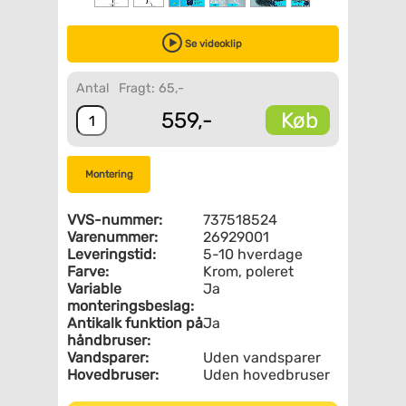
Se videoklip
Antal
Fragt: 65,-
Køb
559,-
Montering
VVS-nummer:
737518524
Varenummer:
26929001
Leveringstid:
5-10 hverdage
Farve:
Krom, poleret
Variable
Ja
monteringsbeslag:
Antikalk funktion på
Ja
håndbruser:
Vandsparer:
Uden vandsparer
Hovedbruser:
Uden hovedbruser