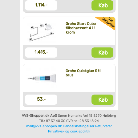
Køb
1.114,-
Grohe Start Cube
tilbehørssæt 4 i 1 -
Krom
Køb
1.415,-
Grohe Quickglue S til
brus
Køb
53,-
VVS-Shoppen.dk ApS
Søren Nymarks Vej 15
8270 Højbjerg
Tlf.: 87 37 40 30
CVR nr.: 28 33 18 94
mail@vvs-shoppen.dk
Handelsbetingelser
Returvarer
Privatlivs- og cookiepolitik