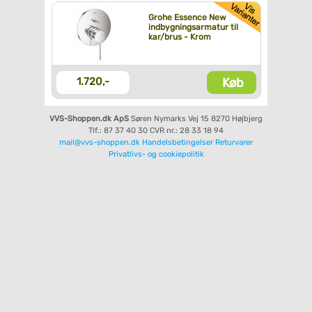
Grohe Essence New
indbygningsarmatur til
kar/brus - Krom
Køb
1.720,-
VVS-Shoppen.dk ApS
Søren Nymarks Vej 15
8270 Højbjerg
Tlf.: 87 37 40 30
CVR nr.: 28 33 18 94
mail@vvs-shoppen.dk
Handelsbetingelser
Returvarer
Privatlivs- og cookiepolitik