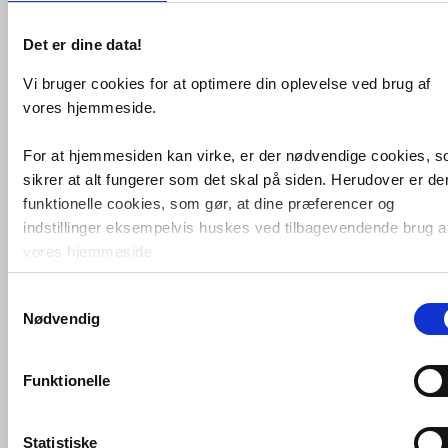
til Rapido T - 47790
Det er dine data!
Køb
Vi bruger cookies for at optimere din oplevelse ved brug af
359,-
vores hjemmeside.
Grohe Silverflex
For at hjemmesiden kan virke, er der nødvendige cookies, 
bruseslange 1250 mm -
Krom
sikrer at alt fungerer som det skal på siden. Herudover er de
funktionelle cookies, som gør, at dine præferencer og
indstillinger eksempelvis huskes ved tilbagevendende brug a
Køb
149,-
vores hjemmeside.
Samtykkevalg
Foruden nødvendige og funktionelle cookies er der statistisk
Grohe Sena Stick
håndbruser 1 spray -
Nødvendig
cookies. Disse bruger vi bl.a. til at måle trafik, omsætning,
Krom
konverteringsfrekevenser og lignende. Endelig er der
marketingcookies, som vi bruger til at målrette vores
Funktionelle
Køb
1.045,-
markedsføring med henblik på annonceindhold, som giver
mening for den enkelte af vores kunder.
Statistiske