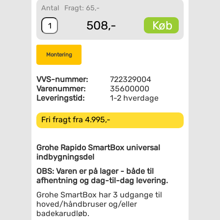
Antal
Fragt: 65,-
Køb
508,-
Montering
VVS-nummer:
722329004
Varenummer:
35600000
Leveringstid:
1-2 hverdage
Fri fragt fra 4.995,-
Grohe Rapido SmartBox universal
indbygningsdel
OBS: Varen er på lager - både til
afhentning og dag-til-dag levering.
Grohe SmartBox har 3 udgange til
hoved/håndbruser og/eller
badekarudløb.