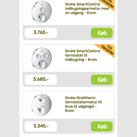
Grohe SmartControl
indbygningsarmatur med
en udgang - Krom
Køb
3.765,-
Grohe SmartControl
termostat til
indbygning - Krom
Køb
3.685,-
Grohe Grohtherm
termostatarmatur til
brus (2 udgange) -
Krom
Køb
3.345,-