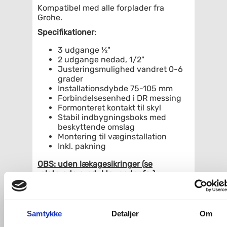
Kompatibel med alle forplader fra
Grohe.
Specifikationer
:
3 udgange ½"
2 udgange nedad, 1/2"
Justeringsmulighed vandret 0-6
grader
Installationsdybde 75-105 mm
Forbindelsesenhed i DR messing
Formonteret kontakt til skyl
Stabil indbygningsboks med
beskyttende omslag
Montering til væginstallation
Inkl. pakning
OBS: uden lækagesikringer (se
relaterede produkter nedenfor)
Relaterede produkter
Samtykke
Detaljer
Om
Grohe Lækagesikringer