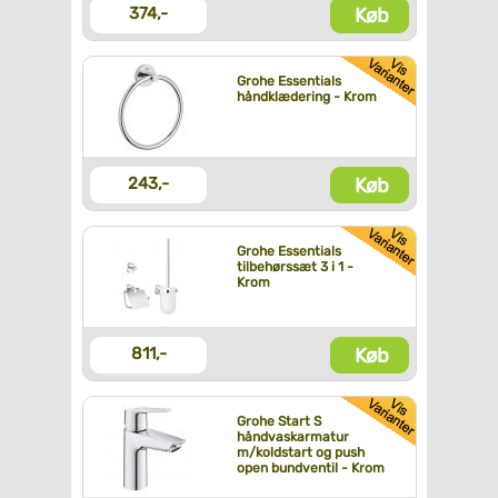
Køb
374,-
Grohe Essentials
håndklædering - Krom
Køb
243,-
Grohe Essentials
tilbehørssæt 3 i 1 -
Krom
Køb
811,-
Grohe Start S
håndvaskarmatur
m/koldstart og push
open bundventil - Krom