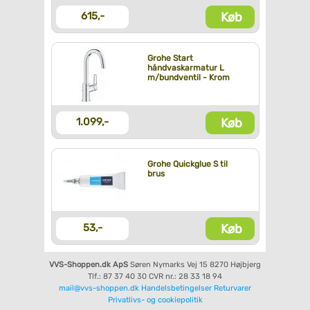
Køb
615,-
Grohe Start
håndvaskarmatur L
m/bundventil - Krom
Køb
1.099,-
Grohe Quickglue S til
brus
Køb
53,-
VVS-Shoppen.dk ApS
Søren Nymarks Vej 15
8270 Højbjerg
Tlf.: 87 37 40 30
CVR nr.: 28 33 18 94
mail@vvs-shoppen.dk
Handelsbetingelser
Returvarer
Privatlivs- og cookiepolitik