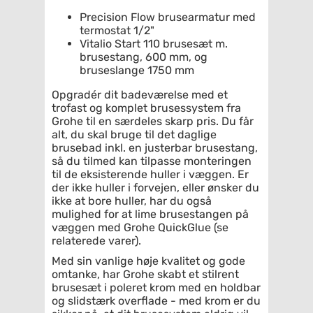
Precision Flow brusearmatur med
termostat 1/2"
Vitalio Start 110 brusesæt m.
brusestang, 600 mm, og
bruseslange 1750 mm
Opgradér dit badeværelse med et
trofast og komplet brusessystem fra
Grohe til en særdeles skarp pris. Du får
alt, du skal bruge til det daglige
brusebad inkl. en justerbar brusestang,
så du tilmed kan tilpasse monteringen
til de eksisterende huller i væggen. Er
der ikke huller i forvejen, eller ønsker du
ikke at bore huller, har du også
mulighed for at lime brusestangen på
væggen med Grohe QuickGlue (se
relaterede varer).
Med sin vanlige høje kvalitet og gode
omtanke, har Grohe skabt et stilrent
brusesæt i poleret krom med en holdbar
og slidstærk overflade - med krom er du