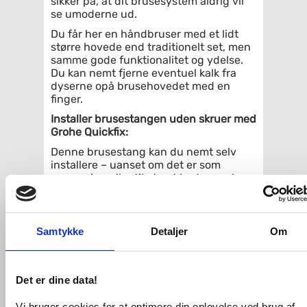
sikker på, at dit brusesystem aldrig vil
se umoderne ud.
Du får her en håndbruser med et lidt
større hovede end traditionelt set, men
samme gode funktionalitet og ydelse.
Du kan nemt fjerne eventuel kalk fra
dyserne opå brusehovedet med en
finger.
Installer brusestangen uden skruer med
Grohe Quickfix:
Denne brusestang kan du nemt selv
installere – uanset om det er som
renovering eller til et nyt badeværelse.
Du får her valget mellem at montere
med brug af skruer eller lim. Skruer og
dyvler medfølger i pakken, men du kan
tilkøbe lim og lime vægbeslagene fast,
Samtykke
Detaljer
Om
så du ikke kan lave huller ikke væggen
og dermed ikke punkterer
vådrumsmembranen.
Det er dine data!
Vælger du lim til montering, bruges
Grohe QuickGlue S til brus – se under
Vi bruger cookies for at optimere din oplevelse ved brug af