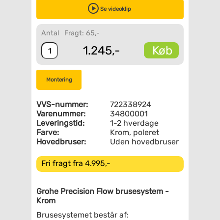
Se videoklip
Antal
Fragt: 65,-
Køb
1.245,-
Montering
VVS-nummer:
722338924
Varenummer:
34800001
Leveringstid:
1-2 hverdage
Farve:
Krom, poleret
Hovedbruser:
Uden hovedbruser
Fri fragt fra 4.995,-
Grohe Precision Flow brusesystem -
Krom
Brusesystemet består af: