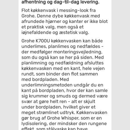
afhentning og dag-til-dag levering.
Flot køkkenvask i messing-look fra
Grohe. Denne dybe køkkenvask med
afrundede hjørner og kanter er ikke blot
et praktisk valg, men også et
iøjnefaldende og æstetisk valg.
Grohe K700U køkkenvasken kan både
underlimes, planlimes og nedfældes -
der medfølger monteringsvejledning,
som du også kan se her på siden. Med
planlimning og nedfældning afsluttes
køkkenvasken med en kant, hele vejen
rundt, som binder den flot sammen
med bordpladen. Med
underlimningsmetoden undgår du en
kant på bordpladen, hvor der kan samle
sig krummer og smuds og dermed være
svær at gøre helt ren - alt er skjult
under bordpladen, hvilket giver et
meget strømlinet udtryk. Køkkenvasken
gør brug af Grohe Whisper, som er en
lydisolering, der mindsker den rungene
effekt, som stålvaske kan have.