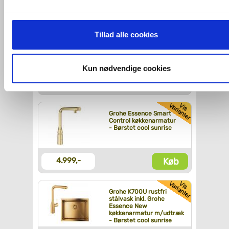
Køb
2.529,-
Hvis du accepterer alle cookies, så giver du samtykke til de
ovenfor nævnte formål med de pågældende cookies. Du har
Tillad alle cookies
Grohe Essence New
imidlertid også mulighed for at vælge bestemte cookie-typer t
køkkenarmatur m/udtræk
- Børstet cool sunrise
og fra nedenfor. Til enhver tid er det ligeledes muligt, at ændr
dit samtykke, hvis du måtte ønske det.
Kun nødvendige cookies
Køb
3.299,-
Du kan se mere om, hvordan vi behandler dine
personoplysninger, ved at klikke
her
.
Grohe Essence Smart
Control køkkenarmatur
- Børstet cool sunrise
Køb
4.999,-
Grohe K700U rustfri
stålvask inkl. Grohe
Essence New
køkkenarmatur m/udtræk
- Børstet cool sunrise