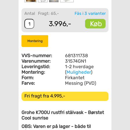
Antal
Fragt: 65,-
Fås i 3 varianter
Køb
3.996,-
Montering
VVS-nummer:
681311738
Varenummer:
31574GN1
Leveringstid:
1-2 hverdage
Montering:
(
Muligheder
)
Form:
Firkantet
Farve:
Messing (PVD)
Fri fragt fra 4.995,-
Grohe K700U rustfri stålvask - Børstet
Cool sunrise
OBS: Varen er på lager - både til