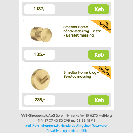
Køb
1.137,-
Smedbo Home
håndklædekrog - 2 stk
- Børstet messing
Køb
185,-
Smedbo Home krog -
Børstet messing
Køb
239,-
VVS-Shoppen.dk ApS
Søren Nymarks Vej 15
8270 Højbjerg
Tlf.: 87 37 40 30
CVR nr.: 28 33 18 94
mail@vvs-shoppen.dk
Handelsbetingelser
Returvarer
Privatlivs- og cookiepolitik