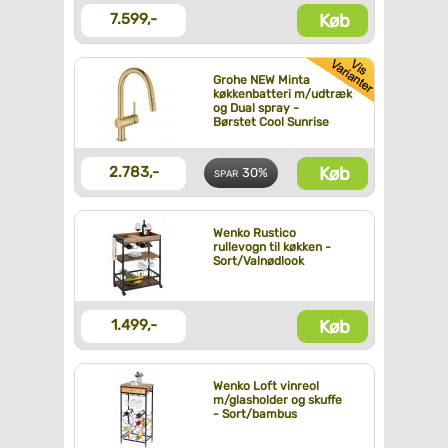
Køb
7.599,-
Grohe NEW Minta
køkkenbatteri m/udtræk
og Dual spray -
Børstet Cool Sunrise
Køb
2.783,-
30%
SPAR
Wenko Rustico
rullevogn til køkken -
Sort/Valnødlook
Køb
1.499,-
Wenko Loft vinreol
m/glasholder og skuffe
- Sort/bambus