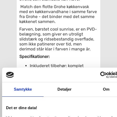
Match den flotte Grohe køkkenvask
med en køkkenvandhane i samme farve
fra Grohe - det binder med det samme
køkkenet sammen.
Farven, børstet cool sunrise, er en PVD-
belægning, som giver en utroligt
slidstærk og ridsebestandig overflade,
som ikke patinerer over tid, men
derimod står klar i farven i mange år.
Specifikationer:
Inkluderet tilbehør: komplet
bundventil med strainer,
kurveventil, monteringssæt
Afløb: Ø 3.5"/90 mm kurveventil til
strainer
Samtykke
Detaljer
Om
Dimensioner: 550 x 450 mm
Monteringstype: Underlimning,
nedfældning og planlimning
Materiale: Rustfrit stål AISI 304
Det er dine data!
(V2A)
Grohe Long-Life Shine-belægning