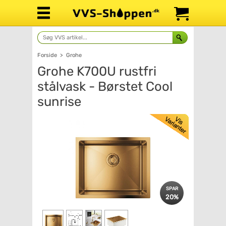
Forside
>
Grohe
Grohe K700U rustfri
stålvask - Børstet Cool
sunrise
SPAR
20%